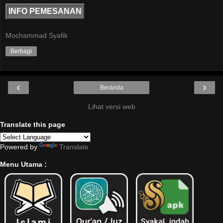
INFO PEMESANAN
Mochammad Syafik
Berbagi
‹
›
Beranda
Lihat versi web
Translate this page
Powered by
Translate
Menu Utama :