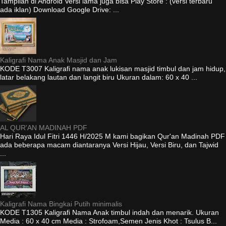
Tampilan di Android Versi lama juga bisa Play Store : (versi terbaru
ada iklan) Download Google Drive: ...
Kaligrafi Nama Anak Masjid dan Jam
KODE T3007 Kaligrafi nama anak lukisan masjid timbul dan jam hidup,
latar belakang lautan dan langit biru Ukuran dalam: 60 x 40 ...
AL QUR'AN MADINAH PDF
Hari Raya Idul Fitri 1446 H/2025 M kami bagikan Qur'an Madinah PDF
ada beberapa macam diantaranya Versi Hijau, Versi Biru, dan Tajwid
...
Kaligrafi Nama Bingkai Putih minimalis
KODE T1305 Kaligrafi Nama Anak timbul indah dan menarik. Ukuran
Media : 60 x 40 cm Media : Strofoam,Semen Jenis Khot : Tsulus B...