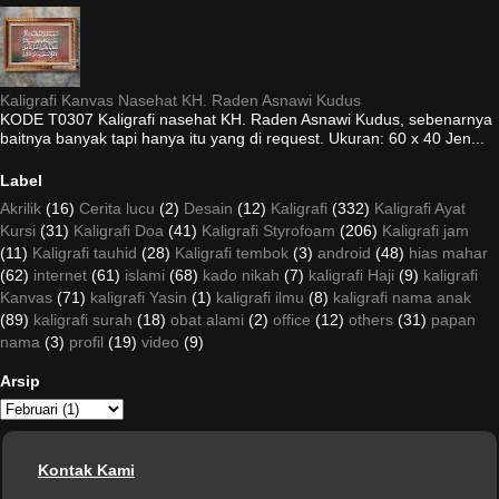
Kaligrafi Kanvas Nasehat KH. Raden Asnawi Kudus
KODE T0307 Kaligrafi nasehat KH. Raden Asnawi Kudus, sebenarnya
baitnya banyak tapi hanya itu yang di request. Ukuran: 60 x 40 Jen...
Label
Akrilik
(16)
Cerita lucu
(2)
Desain
(12)
Kaligrafi
(332)
Kaligrafi Ayat
Kursi
(31)
Kaligrafi Doa
(41)
Kaligrafi Styrofoam
(206)
Kaligrafi jam
(11)
Kaligrafi tauhid
(28)
Kaligrafi tembok
(3)
android
(48)
hias mahar
(62)
internet
(61)
islami
(68)
kado nikah
(7)
kaligrafi Haji
(9)
kaligrafi
Kanvas
(71)
kaligrafi Yasin
(1)
kaligrafi ilmu
(8)
kaligrafi nama anak
(89)
kaligrafi surah
(18)
obat alami
(2)
office
(12)
others
(31)
papan
nama
(3)
profil
(19)
video
(9)
Arsip
Kontak Kami