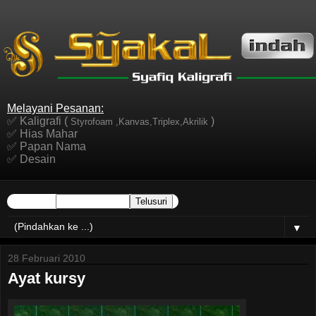
Melayani Pesanan:
✅ Kaligrafi (
)
Styrofoam ,Kanvas,Triplex,Akrilik
✅ Hias Mahar
✅ Papan Nama
✅ Desain
▼
28 Februari 2010
Ayat kursy