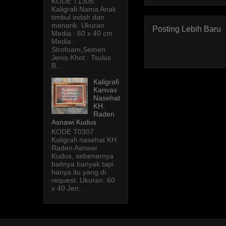
KODE T1305
Kaligrafi Nama Anak
timbul indah dan
menarik. Ukuran
Posting Lebih Baru
Media : 60 x 40 cm
Media :
Strofoam,Semen
Jenis Khot : Tsulus
B...
Kaligrafi
Kanvas
Nasehat
KH.
Raden
Asnawi Kudus
KODE T0307
Kaligrafi nasehat KH.
Raden Asnawi
Kudus, sebenarnya
baitnya banyak tapi
hanya itu yang di
request. Ukuran: 60
x 40 Jen...