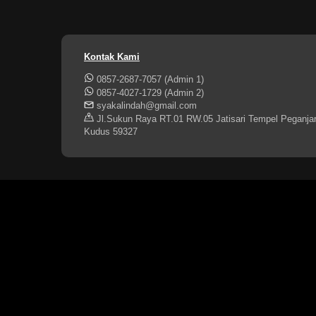
Kontak Kami
0857-2687-7057 (Admin 1)
0857-4027-1729 (Admin 2)
syakalindah@gmail.com
Jl.Sukun Raya RT.01 RW.05 Jatisari Tempel Peganja
Kudus 59327