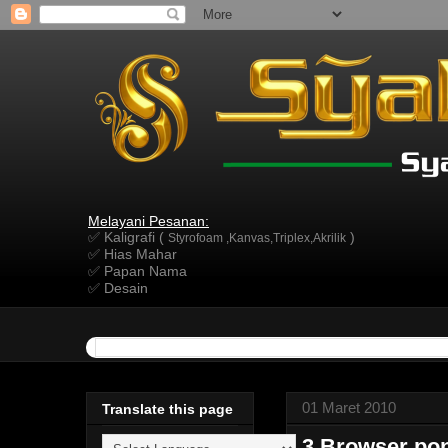
Melayani Pesanan:
✅ Kaligrafi (
)
Styrofoam ,Kanvas,Triplex,Akrilik
✅ Hias Mahar
✅ Papan Nama
✅ Desain
01 Maret 2010
Translate this page
3 Browser pon