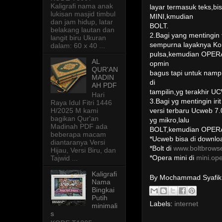
Kaligrafi nama anak
layar termasuk teks,bi
lukisan masjid timbul
MINI,kmudian
dan jam hidup, latar
BOLT.
belakang lautan dan
2.Bagi yang mentingin
langit biru Ukuran
sempurna layaknya Kom
dalam: 60 x 40 ...
pulsa,kemudian OPERA
AL
opmin
QUR'AN
bagus tapi untuk nampi
MADIN
di
AH PDF
tampilin,yg terakhir U
Hari
3.Bagi yg mentingin iri
Raya Idul Fitri 1446
H/2025 M kami
versi terbaru Ucweb 7
bagikan Qur'an
yg mikro,lalu
Madinah PDF ada
BOLT,kemudian OPERA
beberapa macam
*Ucweb bisa di downlo
diantaranya Versi
*Bolt di
www.boltbrows
Hijau, Versi Biru, dan
*Opera mini di
mini.op
Tajwid ...
Kaligrafi
By Mochammad Syafi
Nama
Bingkai
Putih
Labels:
internet
minimali
s