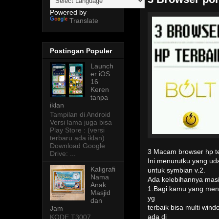
Powered by
Translate
Postingan Populer
Launch
er iOS
16
Keren
tanpa
iklan
Tampilan di Android
Versi lama juga bisa
Play Store : (versi
terbaru ada iklan)
Download Google
3 Macam browser hp t
Drive: ...
Ini menurutku yang u
Kaligrafi
untuk symbian v.2.
Nama
Ada kelebihannya mas
Anak
1.Bagi kamu yang ment
Masjid
yg
dan
terbaik bisa multi wi
Jam
ada di
KODE T3007