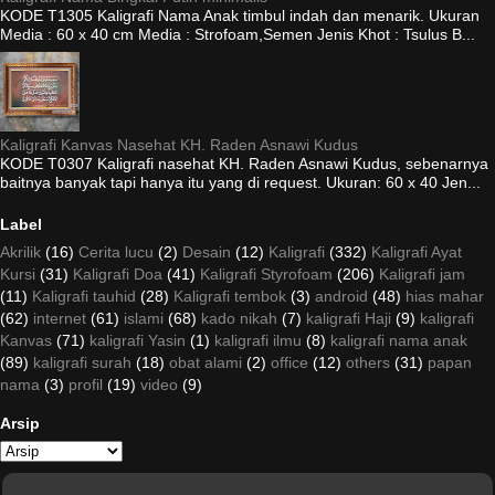
KODE T1305 Kaligrafi Nama Anak timbul indah dan menarik. Ukuran
Media : 60 x 40 cm Media : Strofoam,Semen Jenis Khot : Tsulus B...
Kaligrafi Kanvas Nasehat KH. Raden Asnawi Kudus
KODE T0307 Kaligrafi nasehat KH. Raden Asnawi Kudus, sebenarnya
baitnya banyak tapi hanya itu yang di request. Ukuran: 60 x 40 Jen...
Label
Akrilik
(16)
Cerita lucu
(2)
Desain
(12)
Kaligrafi
(332)
Kaligrafi Ayat
Kursi
(31)
Kaligrafi Doa
(41)
Kaligrafi Styrofoam
(206)
Kaligrafi jam
(11)
Kaligrafi tauhid
(28)
Kaligrafi tembok
(3)
android
(48)
hias mahar
(62)
internet
(61)
islami
(68)
kado nikah
(7)
kaligrafi Haji
(9)
kaligrafi
Kanvas
(71)
kaligrafi Yasin
(1)
kaligrafi ilmu
(8)
kaligrafi nama anak
(89)
kaligrafi surah
(18)
obat alami
(2)
office
(12)
others
(31)
papan
nama
(3)
profil
(19)
video
(9)
Arsip