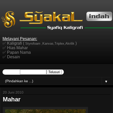
Melayani Pesanan:
✅ Kaligrafi (
)
Styrofoam ,Kanvas,Triplex,Akrilik
✅ Hias Mahar
✅ Papan Nama
✅ Desain
▼
20 Juni 2010
Mahar