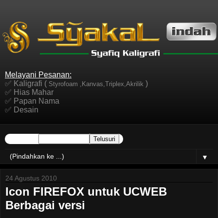
Melayani Pesanan:
✅ Kaligrafi (
)
Styrofoam ,Kanvas,Triplex,Akrilik
✅ Hias Mahar
✅ Papan Nama
✅ Desain
▼
24 Agustus 2010
Icon FIREFOX untuk UCWEB
Berbagai versi