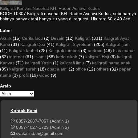
Kaligrafi Kanvas Nasehat KH. Raden Asnawi Kudus
KODE T0307 Kaligrafi nasehat KH. Raden Asnawi Kudus, sebenarnya
baitnya banyak tapi hanya itu yang di request. Ukuran: 60 x 40 Jen...
Label
Akrilik
(16)
Cerita lucu
(2)
Desain
(12)
Kaligrafi
(331)
Kaligrafi Ayat
Kursi
(31)
Kaligrafi Doa
(41)
Kaligrafi Styrofoam
(205)
Kaligrafi jam
(11)
Kaligrafi tauhid
(28)
Kaligrafi tembok
(3)
android
(48)
hias mahar
(62)
internet
(61)
islami
(68)
kado nikah
(7)
kaligrafi Haji
(9)
kaligrafi
Kanvas
(71)
kaligrafi Yasin
(1)
kaligrafi ilmu
(7)
kaligrafi nama anak
(89)
kaligrafi surah
(18)
obat alami
(2)
office
(12)
others
(31)
papan
nama
(3)
profil
(19)
video
(9)
Arsip
Kontak Kami
0857-2687-7057 (Admin 1)
0857-4027-1729 (Admin 2)
syakalindah@gmail.com