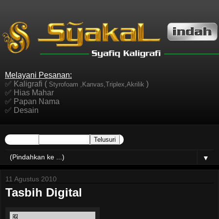
Melayani Pesanan:
✅ Kaligrafi (
)
Styrofoam ,Kanvas,Triplex,Akrilik
✅ Hias Mahar
✅ Papan Nama
✅ Desain
▼
11 Agustus 2010
Tasbih Digital