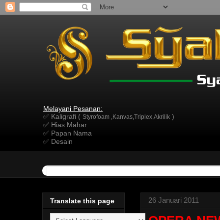
Melayani Pesanan:
✅ Kaligrafi (
)
Styrofoam ,Kanvas,Triplex,Akrilik
✅ Hias Mahar
✅ Papan Nama
✅ Desain
26 Januari 2011
Translate this page