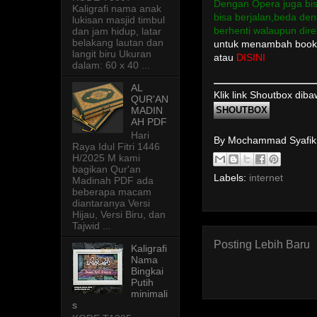
Dengan Opera juga bis
Kaligrafi nama anak
bisa berjalan,beda de
lukisan masjid timbul
berhenti walaupun dir
dan jam hidup, latar
belakang lautan dan
untuk menambah bookm
langit biru Ukuran
atau
DISINI
dalam: 60 x 40 ...
AL
Klik link Shoutbox dib
QUR'AN
SHOUTBOX
MADIN
AH PDF
Hari
By Mochammad Syafi
Raya Idul Fitri 1446
H/2025 M kami
bagikan Qur'an
Labels:
internet
Madinah PDF ada
beberapa macam
diantaranya Versi
Hijau, Versi Biru, dan
Tajwid ...
Posting Lebih Baru
Kaligrafi
Nama
Bingkai
Putih
minimali
s