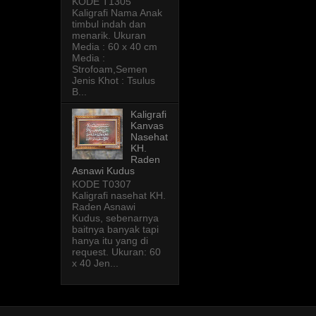
KODE T1305
Kaligrafi Nama Anak
timbul indah dan
menarik. Ukuran
Media : 60 x 40 cm
Media :
Strofoam,Semen
Jenis Khot : Tsulus
B...
Kaligrafi
Kanvas
Nasehat
KH.
Raden
Asnawi Kudus
KODE T0307
Kaligrafi nasehat KH.
Raden Asnawi
Kudus, sebenarnya
baitnya banyak tapi
hanya itu yang di
request. Ukuran: 60
x 40 Jen...