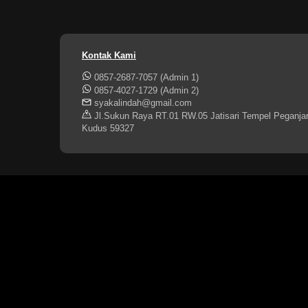
Kontak Kami
0857-2687-7057 (Admin 1)
0857-4027-1729 (Admin 2)
syakalindah@gmail.com
Jl.Sukun Raya RT.01 RW.05 Jatisari Tempel Peganja
Kudus 59327