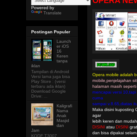
OPERA NEW
Powered by
Translate
Postingan Populer
Launch
er iOS
16
Keren
tanpa
iklan
Tampilan di Android
Opera mobile adalah 
Versi lama juga bisa
mobile,penjelajahan si
Play Store : (versi
terbaru ada iklan)
halaman masih seperti 
Download Google
mencapai versi 10,tapi
Drive: ...
cuma
sampai v.8.65,diatas i
Kaligrafi
Maka disini kuposting 
Nama
Anak
agar
Masjid
lebih keren dan mudah
dan
DISINI
atau
DISINI
grat
Jam
dan bisa dipakai sela
KODE T3007