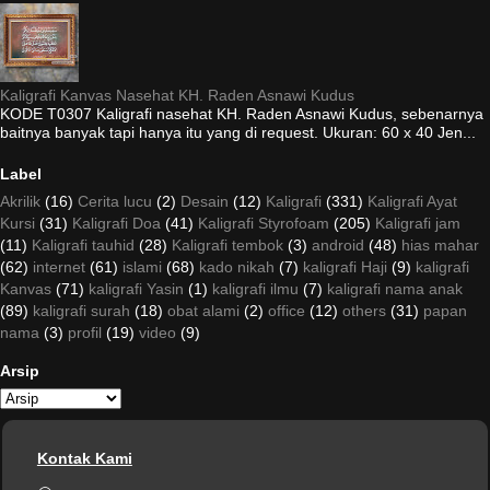
Kaligrafi Kanvas Nasehat KH. Raden Asnawi Kudus
KODE T0307 Kaligrafi nasehat KH. Raden Asnawi Kudus, sebenarnya
baitnya banyak tapi hanya itu yang di request. Ukuran: 60 x 40 Jen...
Label
Akrilik
(16)
Cerita lucu
(2)
Desain
(12)
Kaligrafi
(331)
Kaligrafi Ayat
Kursi
(31)
Kaligrafi Doa
(41)
Kaligrafi Styrofoam
(205)
Kaligrafi jam
(11)
Kaligrafi tauhid
(28)
Kaligrafi tembok
(3)
android
(48)
hias mahar
(62)
internet
(61)
islami
(68)
kado nikah
(7)
kaligrafi Haji
(9)
kaligrafi
Kanvas
(71)
kaligrafi Yasin
(1)
kaligrafi ilmu
(7)
kaligrafi nama anak
(89)
kaligrafi surah
(18)
obat alami
(2)
office
(12)
others
(31)
papan
nama
(3)
profil
(19)
video
(9)
Arsip
Kontak Kami