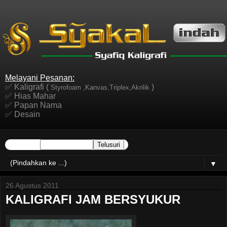
Melayani Pesanan:
✅ Kaligrafi (
)
Styrofoam ,Kanvas,Triplex,Akrilik
✅ Hias Mahar
✅ Papan Nama
✅ Desain
▼
26 Agustus 2011
KALIGRAFI JAM BERSYUKUR