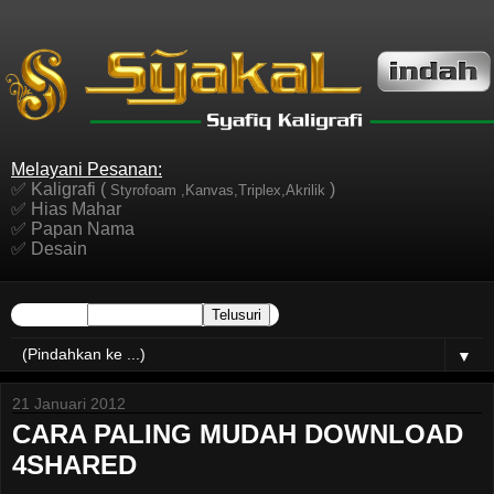
Melayani Pesanan:
✅ Kaligrafi (
)
Styrofoam ,Kanvas,Triplex,Akrilik
✅ Hias Mahar
✅ Papan Nama
✅ Desain
▼
21 Januari 2012
CARA PALING MUDAH DOWNLOAD
4SHARED