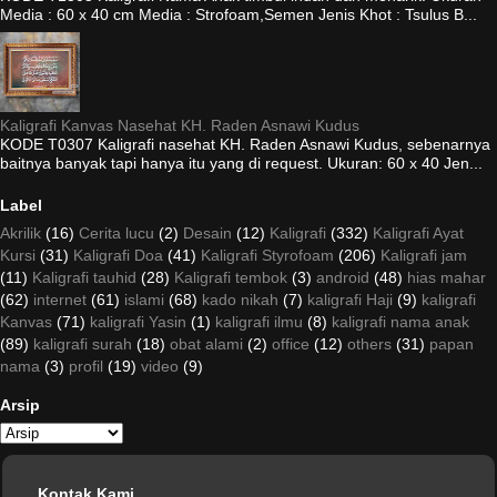
Media : 60 x 40 cm Media : Strofoam,Semen Jenis Khot : Tsulus B...
Kaligrafi Kanvas Nasehat KH. Raden Asnawi Kudus
KODE T0307 Kaligrafi nasehat KH. Raden Asnawi Kudus, sebenarnya
baitnya banyak tapi hanya itu yang di request. Ukuran: 60 x 40 Jen...
Label
Akrilik
(16)
Cerita lucu
(2)
Desain
(12)
Kaligrafi
(332)
Kaligrafi Ayat
Kursi
(31)
Kaligrafi Doa
(41)
Kaligrafi Styrofoam
(206)
Kaligrafi jam
(11)
Kaligrafi tauhid
(28)
Kaligrafi tembok
(3)
android
(48)
hias mahar
(62)
internet
(61)
islami
(68)
kado nikah
(7)
kaligrafi Haji
(9)
kaligrafi
Kanvas
(71)
kaligrafi Yasin
(1)
kaligrafi ilmu
(8)
kaligrafi nama anak
(89)
kaligrafi surah
(18)
obat alami
(2)
office
(12)
others
(31)
papan
nama
(3)
profil
(19)
video
(9)
Arsip
Kontak Kami