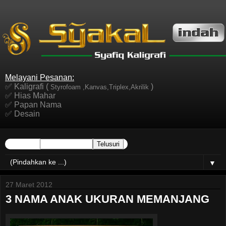
Melayani Pesanan:
✅ Kaligrafi (
)
Styrofoam ,Kanvas,Triplex,Akrilik
✅ Hias Mahar
✅ Papan Nama
✅ Desain
▼
27 Maret 2012
3 NAMA ANAK UKURAN MEMANJANG