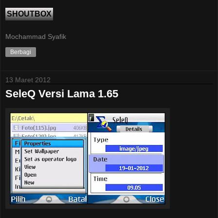
SHOUTBOX
Mochammad Syafik
Berbagi
13 Maret 2012
SeleQ Versi Lama 1.65