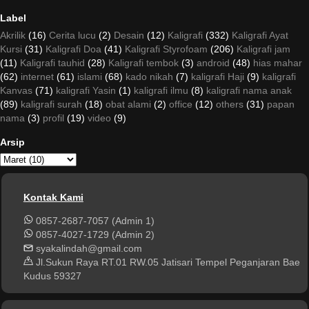
Label
Akrilik
(16)
Cerita lucu
(2)
Desain
(12)
Kaligrafi
(332)
Kaligrafi Ayat
Kursi
(31)
Kaligrafi Doa
(41)
Kaligrafi Styrofoam
(206)
Kaligrafi jam
(11)
Kaligrafi tauhid
(28)
Kaligrafi tembok
(3)
android
(48)
hias mahar
(62)
internet
(61)
islami
(68)
kado nikah
(7)
kaligrafi Haji
(9)
kaligrafi
Kanvas
(71)
kaligrafi Yasin
(1)
kaligrafi ilmu
(8)
kaligrafi nama anak
(89)
kaligrafi surah
(18)
obat alami
(2)
office
(12)
others
(31)
papan
nama
(3)
profil
(19)
video
(9)
Arsip
Kontak Kami
0857-2687-7057 (Admin 1)
0857-4027-1729 (Admin 2)
syakalindah@gmail.com
Jl.Sukun Raya RT.01 RW.05 Jatisari Tempel Peganjaran Bae
Kudus 59327