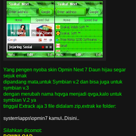
Yang pengen nyoba skin Opmin Next 7 Daun hijau segar
sejuk enak
dipandang mata,untuk Symbian v.2 dan bisa juga untuk
symbian v.3
dengan merubah nama hqvga menjadi qvga,kalo untuk
symbian V.2 ya
tinggal Extrack aja 3 file didalam zip,extrak ke folder:
system\apps\opmin7 kamu\..Disini..
Silahkan dicomot: