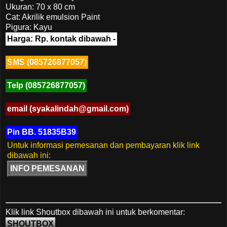
Ukuran: 70 x 80 cm
Cat: Akrilik emulsion Paint
Pigura: Kayu
Harga: Rp. kontak dibawah -
SMS (085726877057)
Telp (085726877057)
email (syakalindah@gmail.com)
Pin BB. 51835B39
Untuk informasi pemesanan dan pembayaran klik link
dibawah ini:
INFO PEMESANAN
Klik link Shoutbox dibawah ini untuk berkomentar:
SHOUTBOX