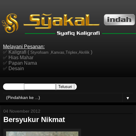
Melayani Pesanan:
✅ Kaligrafi (
)
Styrofoam ,Kanvas,Triplex,Akrilik
✅ Hias Mahar
✅ Papan Nama
✅ Desain
▼
04 November 2012
Bersyukur Nikmat