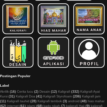
Postingan Populer
Label
Akrilik
(16)
Cerita lucu
(2)
Desain
(12)
Kaligrafi
(332)
Kaligrafi Ayat
Kursi
(31)
Kaligrafi Doa
(41)
Kaligrafi Styrofoam
(206)
Kaligrafi jam
(11)
Kaligrafi tauhid
(28)
Kaligrafi tembok
(3)
android
(48)
hias mahar
(62)
internet
(61)
islami
(68)
kado nikah
(7)
kaligrafi Haji
(9)
kaligrafi