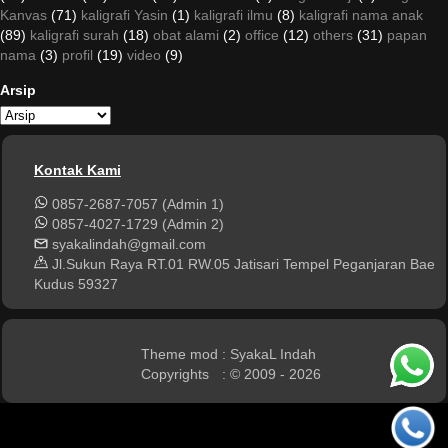
Kanvas
(71)
kaligrafi Yasin
(1)
kaligrafi ilmu
(8)
kaligrafi nama anak
(89)
kaligrafi surah
(18)
obat alami
(2)
office
(12)
others
(31)
papan
nama
(3)
profil
(19)
video
(9)
Arsip
Kontak Kami
0857-2687-7057 (Admin 1)
0857-4027-1729 (Admin 2)
syakalindah@gmail.com
Jl.Sukun Raya RT.01 RW.05 Jatisari Tempel Peganjaran Bae
Kudus 59327
Theme mod
: SyakaL Indah
Copyrights
: © 2009 - 2026