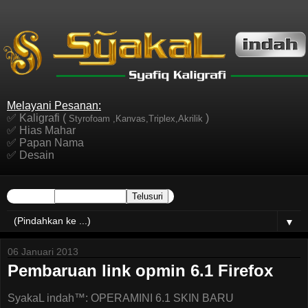
Melayani Pesanan:
✅ Kaligrafi (
)
Styrofoam ,Kanvas,Triplex,Akrilik
✅ Hias Mahar
✅ Papan Nama
✅ Desain
▼
06 Januari 2013
Pembaruan link opmin 6.1 Firefox
SyakaL indah™: OPERAMINI 6.1 SKIN BARU