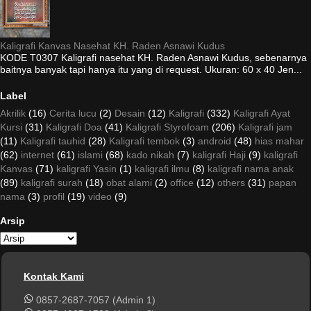
Kaligrafi Kanvas Nasehat KH. Raden Asnawi Kudus
KODE T0307 Kaligrafi nasehat KH. Raden Asnawi Kudus, sebenarnya
baitnya banyak tapi hanya itu yang di request. Ukuran: 60 x 40 Jen...
Label
Akrilik
(16)
Cerita lucu
(2)
Desain
(12)
Kaligrafi
(332)
Kaligrafi Ayat
Kursi
(31)
Kaligrafi Doa
(41)
Kaligrafi Styrofoam
(206)
Kaligrafi jam
(11)
Kaligrafi tauhid
(28)
Kaligrafi tembok
(3)
android
(48)
hias mahar
(62)
internet
(61)
islami
(68)
kado nikah
(7)
kaligrafi Haji
(9)
kaligrafi
Kanvas
(71)
kaligrafi Yasin
(1)
kaligrafi ilmu
(8)
kaligrafi nama anak
(89)
kaligrafi surah
(18)
obat alami
(2)
office
(12)
others
(31)
papan
nama
(3)
profil
(19)
video
(9)
Arsip
Kontak Kami
0857-2687-7057 (Admin 1)