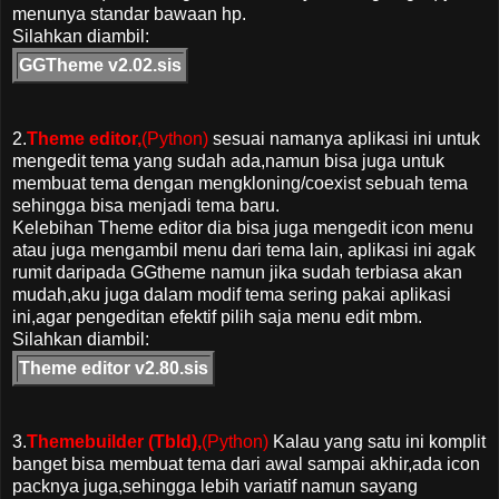
menunya standar bawaan hp.
Silahkan diambil:
GGTheme v2.02.sis
2.
Theme editor,
(Python)
sesuai namanya aplikasi ini untuk
mengedit tema yang sudah ada,namun bisa juga untuk
membuat tema dengan mengkloning/coexist sebuah tema
sehingga bisa menjadi tema baru.
Kelebihan Theme editor dia bisa juga mengedit icon menu
atau juga mengambil menu dari tema lain, aplikasi ini agak
rumit daripada GGtheme namun jika sudah terbiasa akan
mudah,aku juga dalam modif tema sering pakai aplikasi
ini,agar pengeditan efektif pilih saja menu edit mbm.
Silahkan diambil:
Theme editor v2.80.sis
3.
Themebuilder (Tbld),
(Python)
Kalau yang satu ini komplit
banget bisa membuat tema dari awal sampai akhir,ada icon
packnya juga,sehingga lebih variatif namun sayang