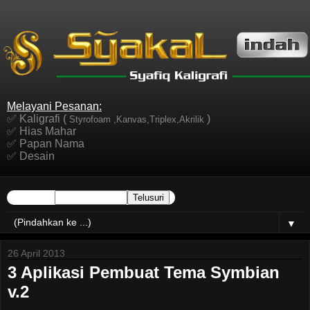
Melayani Pesanan:
✅ Kaligrafi (
)
Styrofoam ,Kanvas,Triplex,Akrilik
✅ Hias Mahar
✅ Papan Nama
✅ Desain
▼
26 April 2013
3 Aplikasi Pembuat Tema Symbian
v.2