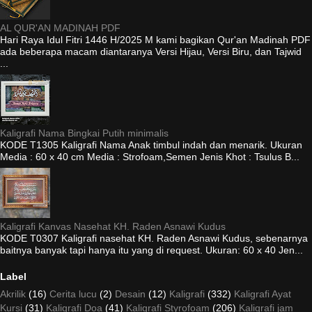
AL QUR'AN MADINAH PDF
Hari Raya Idul Fitri 1446 H/2025 M kami bagikan Qur'an Madinah PDF
ada beberapa macam diantaranya Versi Hijau, Versi Biru, dan Tajwid
...
Kaligrafi Nama Bingkai Putih minimalis
KODE T1305 Kaligrafi Nama Anak timbul indah dan menarik. Ukuran
Media : 60 x 40 cm Media : Strofoam,Semen Jenis Khot : Tsulus B...
Kaligrafi Kanvas Nasehat KH. Raden Asnawi Kudus
KODE T0307 Kaligrafi nasehat KH. Raden Asnawi Kudus, sebenarnya
baitnya banyak tapi hanya itu yang di request. Ukuran: 60 x 40 Jen...
Label
Akrilik
(16)
Cerita lucu
(2)
Desain
(12)
Kaligrafi
(332)
Kaligrafi Ayat
Kursi
(31)
Kaligrafi Doa
(41)
Kaligrafi Styrofoam
(206)
Kaligrafi jam