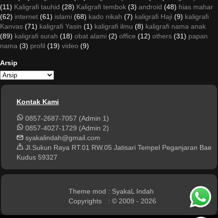
(11)
Kaligrafi tauhid
(28)
Kaligrafi tembok
(3)
android
(48)
hias mahar
(62)
internet
(61)
islami
(68)
kado nikah
(7)
kaligrafi Haji
(9)
kaligrafi
Kanvas
(71)
kaligrafi Yasin
(1)
kaligrafi ilmu
(8)
kaligrafi nama anak
(89)
kaligrafi surah
(18)
obat alami
(2)
office
(12)
others
(31)
papan
nama
(3)
profil
(19)
video
(9)
Arsip
Kontak Kami
0857-2687-7057 (Admin 1)
0857-4027-1729 (Admin 2)
syakalindah@gmail.com
Jl.Sukun Raya RT.01 RW.05 Jatisari Tempel Peganjaran Bae
Kudus 59327
Theme mod
: SyakaL Indah
Copyrights
: © 2009 - 2026