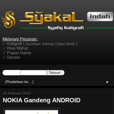
Melayani Pesanan:
✅ Kaligrafi (
)
Styrofoam ,Kanvas,Triplex,Akrilik
✅ Hias Mahar
✅ Papan Nama
✅ Desain
▼
26 Februari 2014
NOKIA Gandeng ANDROID