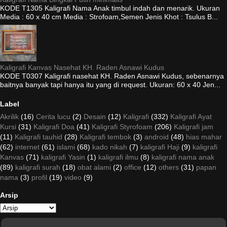
KODE T1305 Kaligrafi Nama Anak timbul indah dan menarik. Ukuran
Media : 60 x 40 cm Media : Strofoam,Semen Jenis Khot : Tsulus B...
Kaligrafi Kanvas Nasehat KH. Raden Asnawi Kudus
KODE T0307 Kaligrafi nasehat KH. Raden Asnawi Kudus, sebenarnya
baitnya banyak tapi hanya itu yang di request. Ukuran: 60 x 40 Jen...
Label
Akrilik
(16)
Cerita lucu
(2)
Desain
(12)
Kaligrafi
(332)
Kaligrafi Ayat
Kursi
(31)
Kaligrafi Doa
(41)
Kaligrafi Styrofoam
(206)
Kaligrafi jam
(11)
Kaligrafi tauhid
(28)
Kaligrafi tembok
(3)
android
(48)
hias mahar
(62)
internet
(61)
islami
(68)
kado nikah
(7)
kaligrafi Haji
(9)
kaligrafi
Kanvas
(71)
kaligrafi Yasin
(1)
kaligrafi ilmu
(8)
kaligrafi nama anak
(89)
kaligrafi surah
(18)
obat alami
(2)
office
(12)
others
(31)
papan
nama
(3)
profil
(19)
video
(9)
Arsip