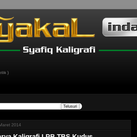
)
ilik
Maret 2014
rya Kaligrafi LPB TBS Kudus