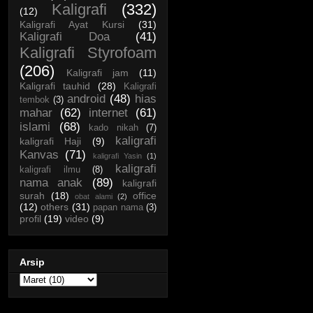
Kaligrafi
(332)
(12)
Kaligrafi Ayat Kursi
(31)
Kaligrafi Doa
(41)
Kaligrafi Styrofoam
(206)
Kaligrafi jam
(11)
Kaligrafi tauhid
(28)
Kaligrafi
android
(48)
hias
tembok
(3)
mahar
(62)
internet
(61)
islami
(68)
kado nikah
(7)
kaligrafi
kaligrafi Haji
(9)
Kanvas
(71)
kaligrafi Yasin
(1)
kaligrafi
kaligrafi ilmu
(8)
nama anak
(89)
kaligrafi
surah
(18)
office
obat alami
(2)
(12)
others
(31)
papan nama
(3)
profil
(19)
video
(9)
Arsip