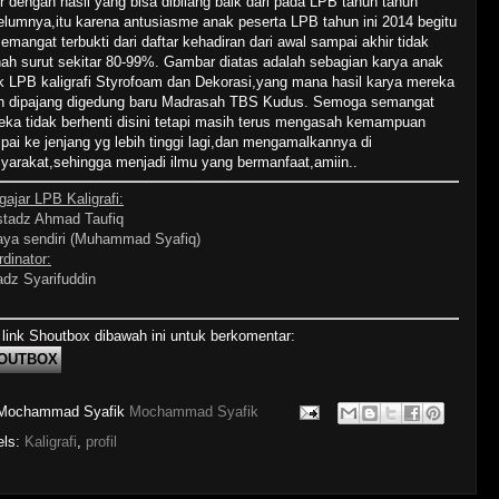
r dengan hasil yang bisa dibilang baik dari pada LPB tahun tahun
elumnya,itu karena antusiasme anak peserta LPB tahun ini 2014 begitu
emangat terbukti dari daftar kehadiran dari awal sampai akhir tidak
nah surut sekitar 80-99%. Gambar diatas adalah sebagian karya anak
k LPB kaligrafi Styrofoam dan Dekorasi,yang mana hasil karya mereka
n dipajang digedung baru Madrasah TBS Kudus. Semoga semangat
eka tidak berhenti disini tetapi masih terus mengasah kemampuan
ai ke jenjang yg lebih tinggi lagi,dan mengamalkannya di
yarakat,sehingga menjadi ilmu yang bermanfaat,amiin..
ajar LPB Kaligrafi:
stadz Ahmad Taufiq
aya sendiri (Muhammad Syafiq)
dinator:
adz Syarifuddin
 link Shoutbox dibawah ini untuk berkomentar:
OUTBOX
Mochammad Syafik
Mochammad Syafik
els:
Kaligrafi
,
profil