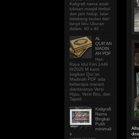
Kaligrafi nama anak
lukisan masjid timbul
dan jam hidup, latar
belakang lautan dan
langit biru Ukuran
dalam: 60 x 40 ...
AL
QUR'AN
MADIN
AH PDF
Hari
Raya Idul Fitri 1446
H/2025 M kami
bagikan Qur'an
Madinah PDF ada
beberapa macam
diantaranya Versi
Hijau, Versi Biru, dan
Tajwid ...
Kaligrafi
Nama
Bingkai
Putih
Alh
minimali
s
dis