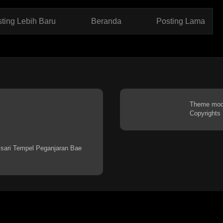
ting Lebih Baru
Beranda
Posting Lama
Theme mo
Copyrights
sari Tempel Peganjaran Bae