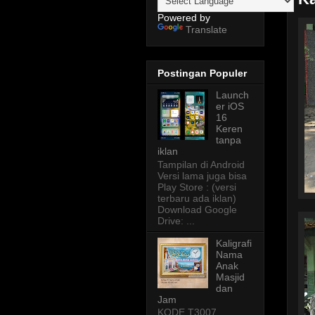
Powered by
Translate
Postingan Populer
Launch
er iOS
16
Keren
tanpa
iklan
Tampilan di Android
Versi lama juga bisa
Play Store : (versi
terbaru ada iklan)
Download Google
Drive: ...
Kaligrafi
Nama
Anak
Masjid
dan
Jam
KODE T3007