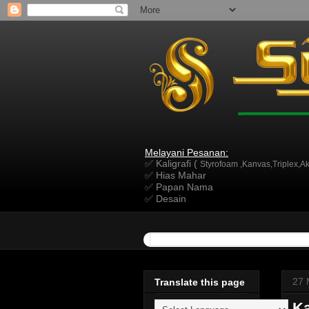
Melayani Pesanan:
✅ Kaligrafi (
Styrofoam ,Kanvas,Triplex,Akr
✅ Hias Mahar
✅ Papan Nama
✅ Desain
27 
Translate this page
Ka