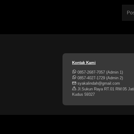
Pos
Kontak Kami
0857-2687-7057 (Admin 1)
0857-4027-1729 (Admin 2)
syakalindah@gmail.com
Jl.Sukun Raya RT.01 RW.05 Jati
Kudus 59327