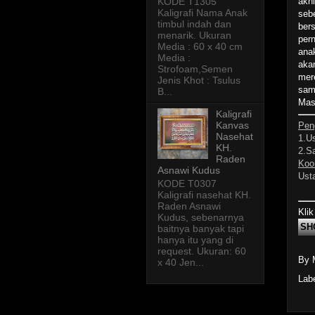
KODE T1305
akhi
Kaligrafi Nama Anak
seb
timbul indah dan
bers
menarik. Ukuran
per
Media : 60 x 40 cm
ana
Media :
aka
Strofoam,Semen
mer
Jenis Khot : Tsulus
samp
B...
Mas
Kaligrafi
Kanvas
Peng
Nasehat
1.U
KH.
2.S
Raden
Koor
Asnawi Kudus
Ust
KODE T0307
Kaligrafi nasehat KH.
Raden Asnawi
Klik
Kudus, sebenarnya
SH
baitnya banyak tapi
hanya itu yang di
request. Ukuran: 60
By 
x 40 Jen...
Lab