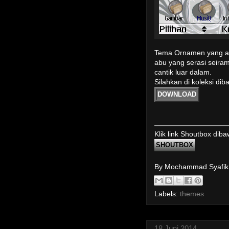
Tema Ornamen yang art
abu yang serasi seir
cantik luar dalam.
Silahkan di koleksi dib
DOWNLOAD
Klik link Shoutbox dib
SHOUTBOX
By Mochammad Syafi
Labels:
themes
18 Juni 2014