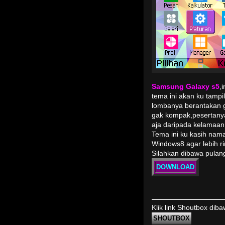
Samsung Galaxy s5
,
tema ini akan ku tampi
lombanya berantakan g
gak kompak,pesertanya
aja daripada kelamaan
Tema ini ku kasih na
Windows8 agar lebih r
Silahkan dibawa pulan
DOWNLOAD
Klik link Shoutbox dib
SHOUTBOX