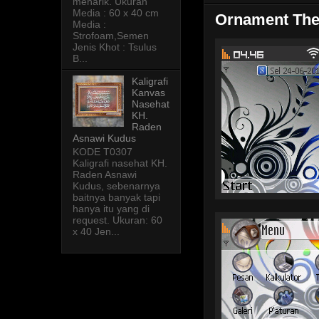
menarik. Ukuran
Media : 60 x 40 cm
Ornament The
Media :
Strofoam,Semen
Jenis Khot : Tsulus
B...
Kaligrafi
Kanvas
Nasehat
KH.
Raden
Asnawi Kudus
KODE T0307
Kaligrafi nasehat KH.
Raden Asnawi
Kudus, sebenarnya
baitnya banyak tapi
hanya itu yang di
request. Ukuran: 60
x 40 Jen...