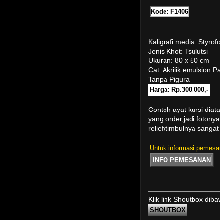
Kode: F1406
Kaligrafi media: Styr
Jenis Khot: Tsulutsi
Ukuran: 80 x 50 cm
Cat: Akrilik emulsion Pa
Tanpa Pigura
Harga: Rp.300.000,-
Contoh ayat kursi diat
yang order,jadi fotony
relief/timbulnya sanga
Untuk informasi pemesan
INFO PEMESANAN
Klik link Shoutbox dib
SHOUTBOX