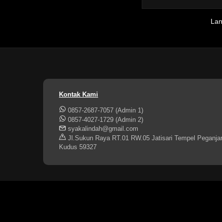
La
Kontak Kami
0857-2687-7057 (Admin 1)
0857-4027-1729 (Admin 2)
syakalindah@gmail.com
Jl.Sukun Raya RT.01 RW.05 Jatisari Tempel Peganja
Kudus 59327