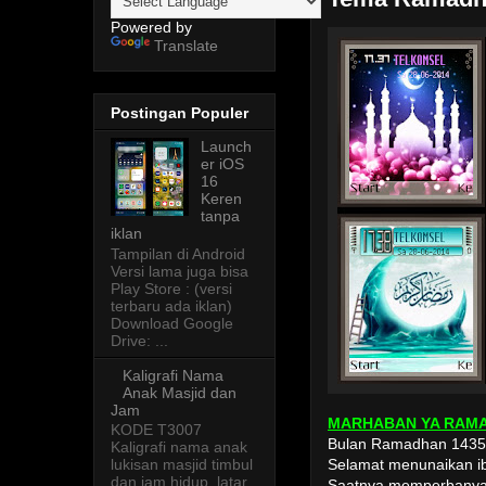
Powered by
Translate
Postingan Populer
Launch
er iOS
16
Keren
tanpa
iklan
Tampilan di Android
Versi lama juga bisa
Play Store : (versi
terbaru ada iklan)
Download Google
Drive: ...
Kaligrafi Nama
Anak Masjid dan
Jam
MARHABAN YA RAM
KODE T3007
Bulan Ramadhan 1435 H
Kaligrafi nama anak
lukisan masjid timbul
Selamat menunaikan i
dan jam hidup, latar
Saatnya memperbanya