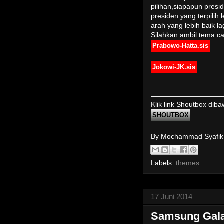
pilihan,siapapun pres
presiden yang terpilih
arah yang lebih baik lag
Silahkan ambil tema ca
Prabowo-Hatta.sis
Jokowi-JK.sis
Klik link Shoutbox dib
SHOUTBOX
By Mochammad Syafi
Labels:
themes
17 Juni 2014
Samsung Gala