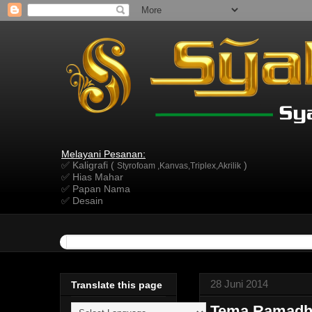
Melayani Pesanan:
✅ Kaligrafi (
)
Styrofoam ,Kanvas,Triplex,Akrilik
✅ Hias Mahar
✅ Papan Nama
✅ Desain
28 Juni 2014
Translate this page
Tema Ramadh