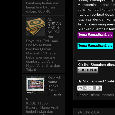
belakang lautan dan
Membersihkan hati dan 
langit biru Ukuran
bersihkan dari konten 
dalam: 60 x 40 ...
hati dari berbuat dosa.
Kita hiasi dengan kont
AL
QUR'AN
Tema Islami yang meny
MADIN
Silahkan di ambil 2 t
AH PDF
Tema Ramadhan1.sis
Hari
Raya Idul Fitri 1446
H/2025 M kami
Tema Ramadhan2.sis
bagikan Qur'an
Madinah PDF ada
beberapa macam
diantaranya Versi
Klik link Shoutbox dib
Hijau, Versi Biru, dan
Tajwid ...
SHOUTBOX
Kaligrafi
By Mochammad Syafi
Nama
Bingkai
Putih
minimali
Labels:
islami
,
themes
s
KODE T1305
Kaligrafi Nama Anak
timbul indah dan
24 Juni 2014