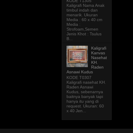
KODE T1305
Kaligrafi Nama Anak
timbul indah dan
menarik. Ukuran
Media : 60 x 40 cm
Media :
Strofoam,Semen
Jenis Khot : Tsulus
B...
Kaligrafi
Kanvas
Nasehat
KH.
Raden
Asnawi Kudus
KODE T0307
Kaligrafi nasehat KH.
Raden Asnawi
Kudus, sebenarnya
baitnya banyak tapi
hanya itu yang di
request. Ukuran: 60
x 40 Jen...