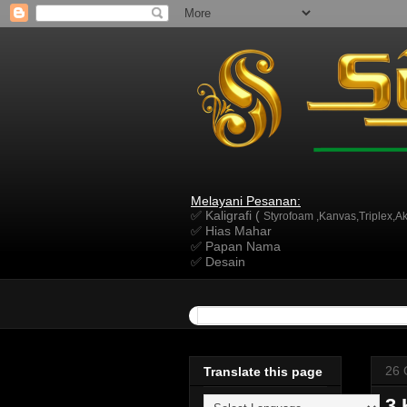
Melayani Pesanan:
✅ Kaligrafi (
Styrofoam ,Kanvas,Triplex,Akr
✅ Hias Mahar
✅ Papan Nama
✅ Desain
26 
Translate this page
3 