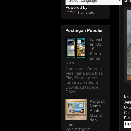
Powered by
Translate
Postingan Populer
Launch
er iOS
16
Keren
tanpa
iklan
Tampilan di Android
Versi lama juga bisa
Play Store : (versi
terbaru ada iklan)
Download Google
Drive: ...
Kali
Kaligrafi
Jen
Nama
Ukur
Anak
Cat:
Masjid
Pig
dan
Har
Jam
KODE T3007