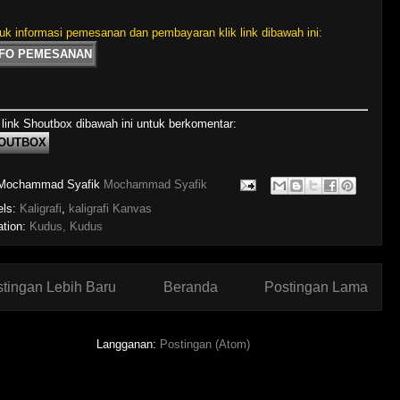
uk informasi pemesanan dan pembayaran klik link dibawah ini:
NFO PEMESANAN
 link Shoutbox dibawah ini untuk berkomentar:
OUTBOX
Mochammad Syafik
Mochammad Syafik
els:
Kaligrafi
,
kaligrafi Kanvas
ation:
Kudus, Kudus
tingan Lebih Baru
Beranda
Postingan Lama
Langganan:
Postingan (Atom)