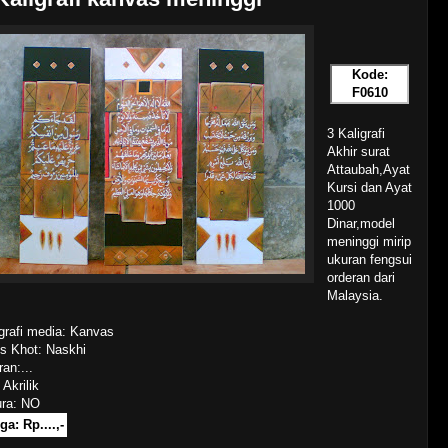
Kode:
F0610
3 Kaligrafi
Akhir surat
Attaubah,Ayat
Kursi dan Ayat
1000
Dinar,model
meninggi mirip
ukuran fengsui
orderan dari
Malaysia.
grafi media: Kanvas
is Khot: Naskhi
an:...
 Akrilik
ura: NO
ga: Rp....,-