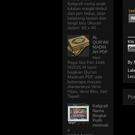
Kaligrafi nama anak
lukisan masjid timbul
Unt
dan jam hidup, latar
belakang lautan dan
I
langit biru Ukuran
dalam: 60 x 40 ...
AL
Klik
QUR'AN
MADIN
SH
AH PDF
Hari
Raya Idul Fitri 1446
By 
H/2025 M kami
Lab
bagikan Qur'an
Loc
Madinah PDF ada
beberapa macam
diantaranya Versi
Hijau, Versi Biru, dan
Tajwid ...
Pos
Kaligrafi
Nama
Bingkai
Putih
minimali
s