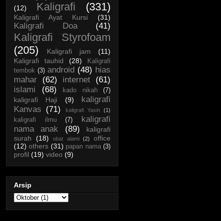
Kaligrafi
(331)
(12)
Kaligrafi Ayat Kursi
(31)
Kaligrafi Doa
(41)
Kaligrafi Styrofoam
(205)
Kaligrafi jam
(11)
Kaligrafi tauhid
(28)
Kaligrafi
android
(48)
hias
tembok
(3)
mahar
(62)
internet
(61)
islami
(68)
kado nikah
(7)
kaligrafi
kaligrafi Haji
(9)
Kanvas
(71)
kaligrafi Yasin
(1)
kaligrafi
kaligrafi ilmu
(7)
nama anak
(89)
kaligrafi
surah
(18)
office
obat alami
(2)
(12)
others
(31)
papan nama
(3)
profil
(19)
video
(9)
Arsip