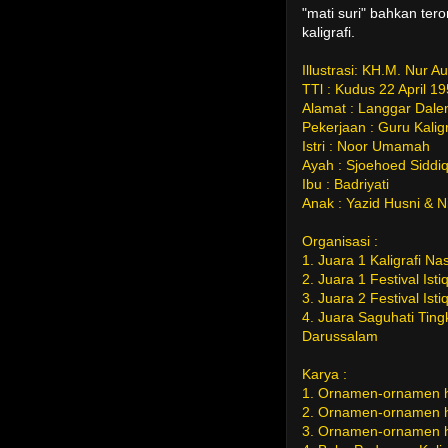
"mati suri" bahkan te
kaligrafi.
Illustrasi: KH.M. Nur A
TTl : Kudus 22 April 1
Alamat : Langgar Dal
Pekerjaan : Guru Kaligr
Istri : Noor Umamah
Ayah : Sjoehoed Siddi
Ibu : Badriyati
Anak : Yazid Husni & N
Organisasi :
1. Juara 1 Kaligrafi N
2. Juara 1 Festival Isti
3. Juara 2 Festival Isti
4. Juara Saguhati Ting
Darussalam
Karya :
1. Ornamen-ornamen hi
2. Ornamen-ornamen hi
3. Ornamen-ornamen hi