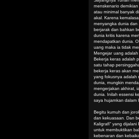
Sayangnya Tuhan men
menskenario demikian 
atau minimal banyak d
akal. Karena kemalasan
menyangka dunia dan ak
berjarak dan bahkan b
dunia kritis karena me
mendapatkan dunia. Or
uang maka ia tidak m
Mengejar uang adalah 
Bekerja keras adalah p
satu tahap persinggah
bekerja keras akan me
yang fokusnya adalah
dunia, mungkin mendap
mengerjakan akhirat, i
dunia. Inilah essensi 
saya hujamkan dalam l
Begitu kumuh dan joro
dan kekuasaan. Dan b
Kaligrafi" yang dijalan
untuk membuktikan ba
kebenaran dan kebaika