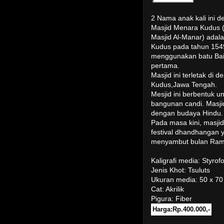
2 Nama anak kali ini
Masjid Menara Kudus (
Masjid Al-Manar) adal
Kudus pada tahun 1549
menggunakan batu Bait
pertama.
Masjid ini terletak d
Kudus,Jawa Tengah.
Mesjid ini berbentuk u
bangunan candi. Masji
dengan budaya Hindu.
Pada masa kini, masji
festival dhandhangan 
menyambut bulan Ra
Kaligrafi media: Styro
Jenis Khot: Tsuluts
Ukuran media: 50 x 7
Cat: Akrilik
Pigura: Fiber
Harga:Rp.400.000,-