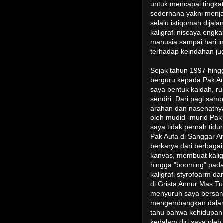
untuk mencapai tingkat
sederhana yakni menja
selalu istiqomah dijal
kaligrafi niscaya engk
manusia sampai hari in
terhadap keindahan jug
Sejak tahun 1997 hing
berguru kepada Pak A
saya bentuk kaidah, ruh
sendiri. Dari pagi sam
arahan dan nasehatnya. 
oleh mudid -murid Pak 
saya tidak pernah tid
Pak Aufa di Sanggar An
berkarya dari berbagai
kanvas, membuat kaligr
hingga "booming" pad
kaligrafi styrofoarm d
di Grista Annur Mas Tu
menyuruh saya bersama
mengembangkan dalam 
tahu bahwa kehidupan 
kedalam diri saya oleh