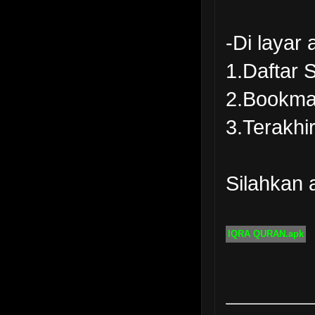
-Di layar
1.Daftar S
2.Bookma
3.Terakhi
Silahkan 
IQRA QURAN.apk