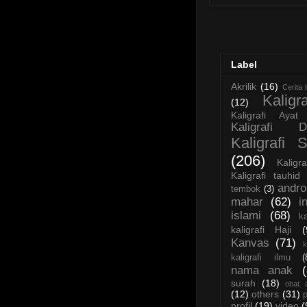
Label
Akrilik
(16)
Cerita 
Kaligra
(12)
Kaligrafi Ayat
Kaligrafi D
Kaligrafi 
(206)
Kaligr
Kaligrafi tauhid
andro
tembok
(3)
mahar
(62)
i
islami
(68)
k
kaligrafi Haji
(
Kanvas
(71)
k
kaligrafi ilmu
(
nama anak
surah
(18)
obat 
(12)
others
(31)
profil
(19)
video
(