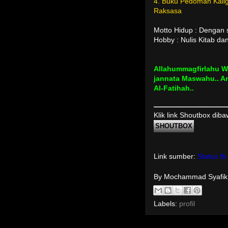
4. Buku Pedoman Kaligr
Raksasa
Motto Hidup : Dengan s
Hobby : Nulis Kitab dan
Allahummagfirlahu Wa
jannata Maswahu.. Am
Al-Fatihah..
Klik link Shoutbox dib
SHOUTBOX
Link sumber:
Status fb 
By Mochammad Syafi
Labels:
profil