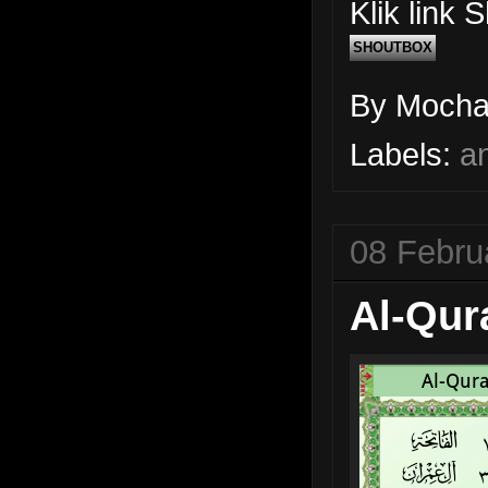
Klik link
SHOUTBOX
By Moch
Labels:
a
08 Febru
Al-Qur