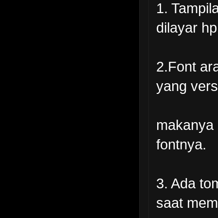
1. Tampil
dilayar hp
2.Font ar
yang versi
makanya a
fontnya.
3. Ada to
saat memb