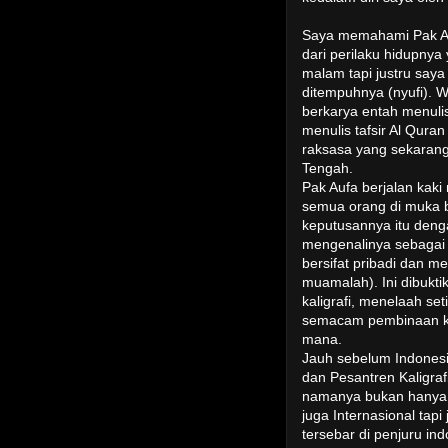
Saya memahami Pak Auf
dari perilaku hidupnya
malam tapi justru saya
ditempuhnya (nyufi). 
berkarya entah menulis
menulis tafsir Al Qura
raksasa yang sekarang
Tengah.
Pak Aufa berjalan kak
semua orang di muka 
keputusannya itu denga
mengenalinya sebagai
bersifat pribadi dan m
muamalah). Ini dibukti
kaligrafi, menelaah s
semacam pembinaan kal
mana.
Jauh sebelum Indonesi
dan Pesantren Kaligraf
namanya bukan hanya be
juga Internasional tap
tersebar di penjuru in