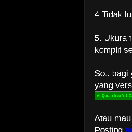
4.Tidak lu
5. Ukuran
komplit s
So.. bagi
yang versi
Al-Quran free V.1.2
Atau mau
Posting
s