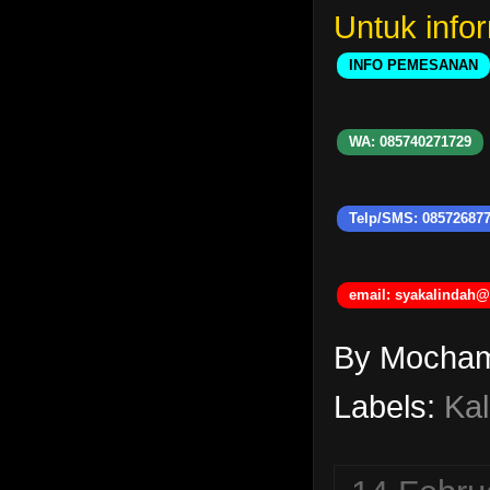
Untuk info
INFO PEMESANAN
WA: 085740271729
Telp/SMS: 08572687
email: syakalindah
By Mocha
Labels:
Kal