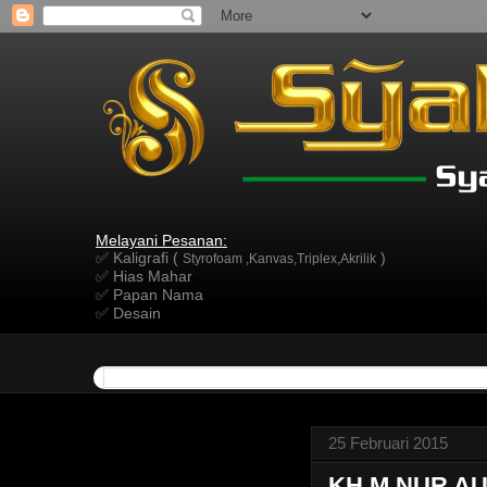
Melayani Pesanan:
✅ Kaligrafi (
)
Styrofoam ,Kanvas,Triplex,Akrilik
✅ Hias Mahar
✅ Papan Nama
✅ Desain
25 Februari 2015
KH.M.NUR AU