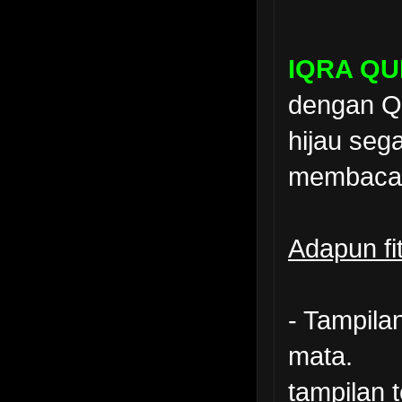
IQRA Q
dengan Q
hijau seg
membaca 
Adapun fit
- Tampila
mata.
tampilan t