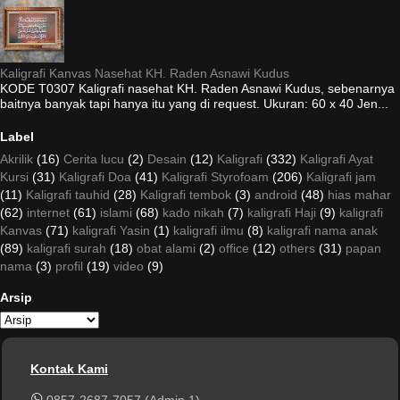
Kaligrafi Kanvas Nasehat KH. Raden Asnawi Kudus
KODE T0307 Kaligrafi nasehat KH. Raden Asnawi Kudus, sebenarnya
baitnya banyak tapi hanya itu yang di request. Ukuran: 60 x 40 Jen...
Label
Akrilik
(16)
Cerita lucu
(2)
Desain
(12)
Kaligrafi
(332)
Kaligrafi Ayat
Kursi
(31)
Kaligrafi Doa
(41)
Kaligrafi Styrofoam
(206)
Kaligrafi jam
(11)
Kaligrafi tauhid
(28)
Kaligrafi tembok
(3)
android
(48)
hias mahar
(62)
internet
(61)
islami
(68)
kado nikah
(7)
kaligrafi Haji
(9)
kaligrafi
Kanvas
(71)
kaligrafi Yasin
(1)
kaligrafi ilmu
(8)
kaligrafi nama anak
(89)
kaligrafi surah
(18)
obat alami
(2)
office
(12)
others
(31)
papan
nama
(3)
profil
(19)
video
(9)
Arsip
Kontak Kami
0857-2687-7057 (Admin 1)