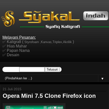
Melayani Pesanan:
✅ Kaligrafi (
)
Styrofoam ,Kanvas,Triplex,Akrilik
✅ Hias Mahar
✅ Papan Nama
✅ Desain
▼
21 Juli 2015
Opera Mini 7.5 Clone Firefox icon