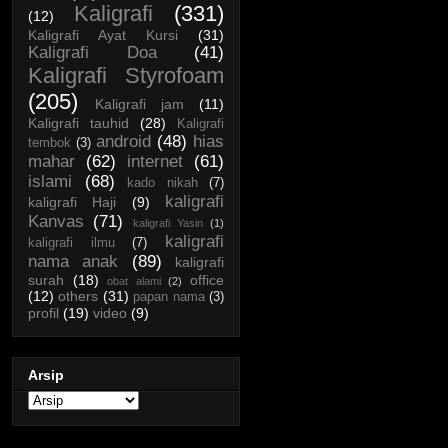
Kaligrafi
(331)
(12)
Kaligrafi Ayat Kursi
(31)
Kaligrafi Doa
(41)
Kaligrafi Styrofoam
(205)
Kaligrafi jam
(11)
Kaligrafi tauhid
(28)
Kaligrafi
android
(48)
hias
tembok
(3)
mahar
(62)
internet
(61)
islami
(68)
kado nikah
(7)
kaligrafi
kaligrafi Haji
(9)
Kanvas
(71)
kaligrafi Yasin
(1)
kaligrafi
kaligrafi ilmu
(7)
nama anak
(89)
kaligrafi
surah
(18)
office
obat alami
(2)
(12)
others
(31)
papan nama
(3)
profil
(19)
video
(9)
Arsip