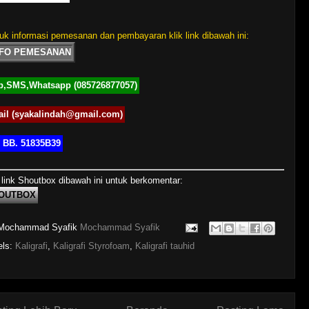
uk informasi pemesanan dan pembayaran klik link dibawah ini:
NFO PEMESANAN
p,SMS,Whatsapp (085726877057)
il (syakalindah@gmail.com)
 BB. 51835B39
 link Shoutbox dibawah ini untuk berkomentar:
OUTBOX
Mochammad Syafik
Mochammad Syafik
els:
Kaligrafi
,
Kaligrafi Styrofoam
,
Kaligrafi tauhid