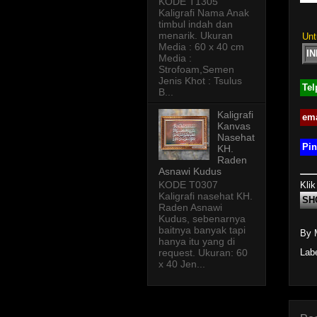
KODE T1305
Kaligrafi Nama Anak
timbul indah dan
menarik. Ukuran
Unt
Media : 60 x 40 cm
I
Media :
Strofoam,Semen
Jenis Khot : Tsulus
Tel
B...
Kaligrafi
ema
Kanvas
Nasehat
Pin
KH.
Raden
Asnawi Kudus
KODE T0307
Klik
Kaligrafi nasehat KH.
SH
Raden Asnawi
Kudus, sebenarnya
baitnya banyak tapi
By 
hanya itu yang di
request. Ukuran: 60
Lab
x 40 Jen...