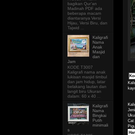
bagikan Qur'an
Madinah PDF ada
beberapa macam
diantaranya Versi
Hijau, Versi Biru, dan
Tajwid ...
Kaligrafi
Nama
Anak
Masjid
dan
Jam
KODE T3007
Kaligrafi nama anak
Ko
lukisan masjid timbul
dan jam hidup, latar
Kali
belakang lautan dan
kay
langit biru Ukuran
dalam: 60 x 40 ...
Kal
Kaligrafi
Jeni
Nama
Uku
Bingkai
Putih
Cat:
minimali
Pigu
s
Har