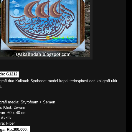
de: G1212
grafi dua Kalimah Syahadat model kapal terinspirasi dari kaligrafi ukir
u.
igrafi media: Styrofoam + Semen
s Khot: Diwani
ran: 60 x 40 cm
 Akrilik
ra: Fiber
ga: Rp.300.000,-