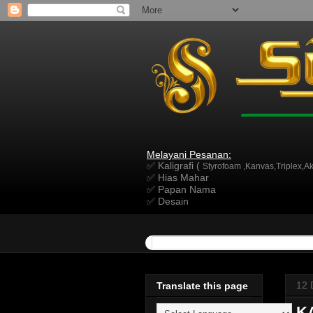
Melayani Pesanan:
✅ Kaligrafi (
Styrofoam ,Kanvas,Triplex,Akr
✅ Hias Mahar
✅ Papan Nama
✅ Desain
12 
Translate this page
K