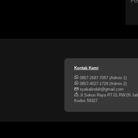
Pos
Kontak Kami
0857-2687-7057 (Admin 1)
0857-4027-1729 (Admin 2)
syakalindah@gmail.com
Jl.Sukun Raya RT.01 RW.05 Jati
Kudus 59327