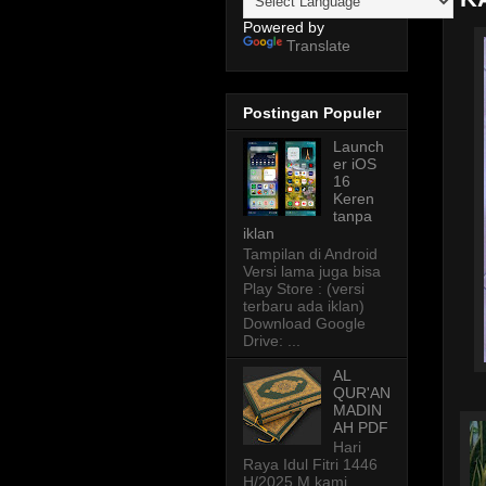
Powered by
Translate
Postingan Populer
Launch
er iOS
16
Keren
tanpa
iklan
Tampilan di Android
Versi lama juga bisa
Play Store : (versi
terbaru ada iklan)
Download Google
Drive: ...
AL
QUR'AN
MADIN
AH PDF
Hari
Raya Idul Fitri 1446
H/2025 M kami