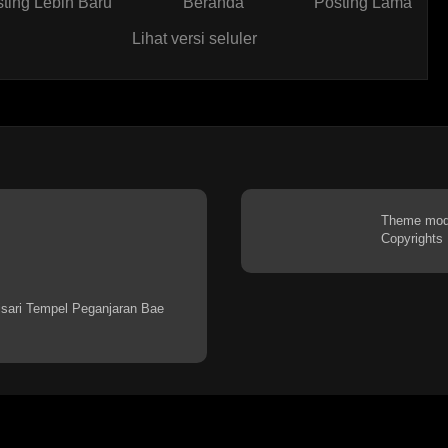
ting Lebih Baru
Beranda
Posting Lama
Lihat versi seluler
Theme mo
Copyrights
sari Tempel Peganjaran Bae