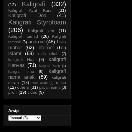
Kaligrafi
(332)
(12)
Kaligrafi Ayat Kursi
(31)
Kaligrafi Doa
(41)
Kaligrafi Styrofoam
(206)
Kaligrafi jam
(11)
Kaligrafi tauhid
(28)
Kaligrafi
android
(48)
hias
tembok
(3)
mahar
(62)
internet
(61)
islami
(68)
kado nikah
(7)
kaligrafi
kaligrafi Haji
(9)
Kanvas
(71)
kaligrafi Yasin
(1)
kaligrafi
kaligrafi ilmu
(8)
nama anak
(89)
kaligrafi
surah
(18)
office
obat alami
(2)
(12)
others
(31)
papan nama
(3)
profil
(19)
video
(9)
Arsip