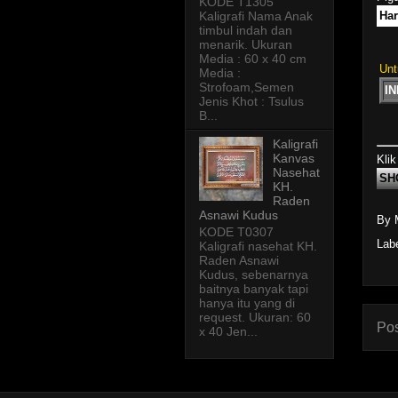
KODE T1305
Kaligrafi Nama Anak
Har
timbul indah dan
menarik. Ukuran
Media : 60 x 40 cm
Unt
Media :
Strofoam,Semen
I
Jenis Khot : Tsulus
B...
Kaligrafi
Kanvas
Klik
Nasehat
SH
KH.
Raden
Asnawi Kudus
By 
KODE T0307
Lab
Kaligrafi nasehat KH.
Raden Asnawi
Kudus, sebenarnya
baitnya banyak tapi
hanya itu yang di
request. Ukuran: 60
Pos
x 40 Jen...