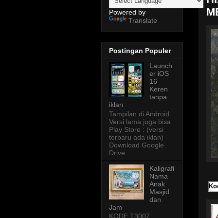
M
Powered by
Translate
Postingan Populer
Launch
er iOS
16
Keren
tanpa
iklan
Tampilan di Android
Versi lama juga bisa
Play Store : (versi
terbaru ada iklan)
Download Google
Drive: ...
Kaligrafi
Nama
Anak
Ko
Masjid
dan
Jam
KODE T3007