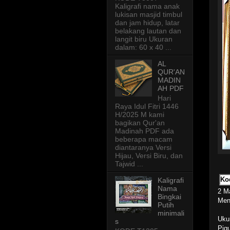
Kaligrafi nama anak
lukisan masjid timbul
dan jam hidup, latar
belakang lautan dan
langit biru Ukuran
dalam: 60 x 40 ...
AL
QUR'AN
MADIN
AH PDF
Hari
Raya Idul Fitri 1446
H/2025 M kami
bagikan Qur'an
Madinah PDF ada
beberapa macam
diantaranya Versi
Hijau, Versi Biru, dan
Tajwid ...
Ko
Kaligrafi
Nama
2 M
Bingkai
Mena
Putih
minimali
Uku
s
Pigu