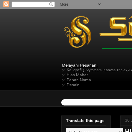
Melayani Pesanan:
✅ Kaligrafi (
Styrofoam ,Kanvas,Triplex,Akr
✅ Hias Mahar
✅ Papan Nama
✅ Desain
30 
Translate this page
H