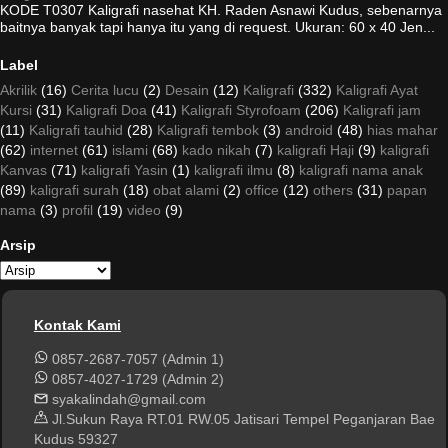
KODE T0307 Kaligrafi nasehat KH. Raden Asnawi Kudus, sebenarnya
baitnya banyak tapi hanya itu yang di request. Ukuran: 60 x 40 Jen...
Label
Akrilik
(16)
Cerita lucu
(2)
Desain
(12)
Kaligrafi
(332)
Kaligrafi Ayat
Kursi
(31)
Kaligrafi Doa
(41)
Kaligrafi Styrofoam
(206)
Kaligrafi jam
(11)
Kaligrafi tauhid
(28)
Kaligrafi tembok
(3)
android
(48)
hias mahar
(62)
internet
(61)
islami
(68)
kado nikah
(7)
kaligrafi Haji
(9)
kaligrafi
Kanvas
(71)
kaligrafi Yasin
(1)
kaligrafi ilmu
(8)
kaligrafi nama anak
(89)
kaligrafi surah
(18)
obat alami
(2)
office
(12)
others
(31)
papan
nama
(3)
profil
(19)
video
(9)
Arsip
Kontak Kami
0857-2687-7057 (Admin 1)
0857-4027-1729 (Admin 2)
syakalindah@gmail.com
Jl.Sukun Raya RT.01 RW.05 Jatisari Tempel Peganjaran Bae
Kudus 59327