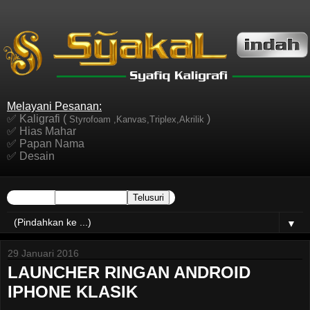
Melayani Pesanan:
✅ Kaligrafi (
)
Styrofoam ,Kanvas,Triplex,Akrilik
✅ Hias Mahar
✅ Papan Nama
✅ Desain
▼
29 Januari 2016
LAUNCHER RINGAN ANDROID
IPHONE KLASIK