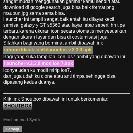
sangat mudah menggunakan gambar kamu sendiri atau
download di google search juga bisa baik format png
maupun jpg sama sama bisa.
ilauncher ini tampil sangat baik entah itu dilayar kecil
semisal galaxy y GT s5360 atau layar lebar seperti hh tipe
terbaru,karena ukuran icon secara otomatis menyesuaikan
dengan ukuran layar dan bisa di costumisasi juga.
Silahkan bagi yang berminat ambil dibawah ini:
iphone klasik ios6 ilauncher v.2.3.0.apk
Bagi yang suka tampilan icon ios7 ambil yang dibawah ini:
ilauncher v.2.3.0 mod ios 7.apk
iconya udah ku modif mirip ios7.
dan juga udah ku clone atau anti timpa sehingga bisa
dipasang kedua duanya.
Klik link Shoutbox dibawah ini untuk berkomentar:
SHOUTBOX
Mochammad Syafik
Berbagi