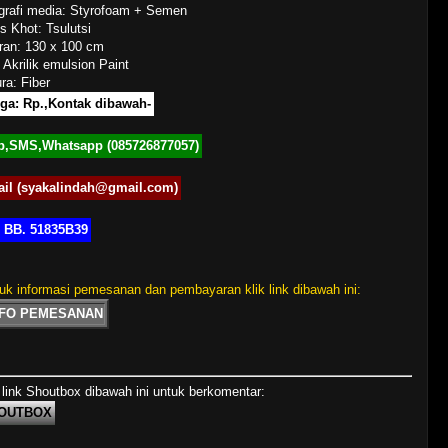
igrafi media: Styrofoam + Semen
s Khot: Tsulutsi
ran: 130 x 100 cm
 Akrilik emulsion Paint
ra: Fiber
ga: Rp.,Kontak dibawah-
p,SMS,Whatsapp (085726877057)
il (syakalindah@gmail.com)
 BB. 51835B39
uk informasi pemesanan dan pembayaran klik link dibawah ini:
NFO PEMESANAN
 link Shoutbox dibawah ini untuk berkomentar:
OUTBOX