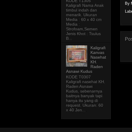
KODE T1305
By 
Kaligrafi Nama Anak
timbul indah dan
Lab
menarik. Ukuran
Media : 60 x 40 cm
Media :
Strofoam,Semen
Jenis Khot : Tsulus
B...
Pos
Kaligrafi
Kanvas
Nasehat
KH.
Raden
Asnawi Kudus
KODE T0307
Kaligrafi nasehat KH.
Raden Asnawi
Kudus, sebenarnya
baitnya banyak tapi
hanya itu yang di
request. Ukuran: 60
x 40 Jen...