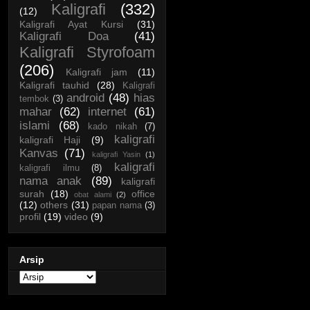
Kaligrafi
(332)
(12)
Kaligrafi Ayat Kursi
(31)
Kaligrafi Doa
(41)
Kaligrafi Styrofoam
(206)
Kaligrafi jam
(11)
Kaligrafi tauhid
(28)
Kaligrafi
android
(48)
hias
tembok
(3)
mahar
(62)
internet
(61)
islami
(68)
kado nikah
(7)
kaligrafi
kaligrafi Haji
(9)
Kanvas
(71)
kaligrafi Yasin
(1)
kaligrafi
kaligrafi ilmu
(8)
nama anak
(89)
kaligrafi
surah
(18)
office
obat alami
(2)
(12)
others
(31)
papan nama
(3)
profil
(19)
video
(9)
Arsip