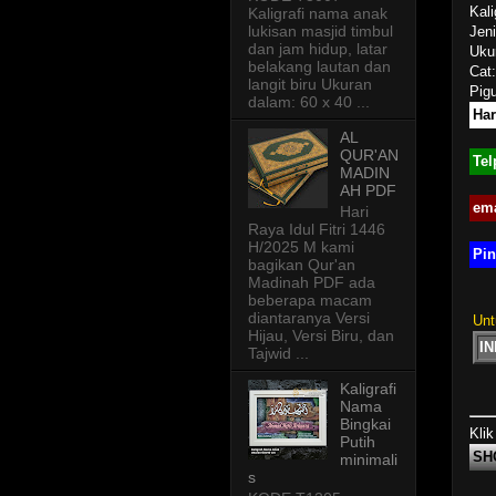
Kal
Kaligrafi nama anak
lukisan masjid timbul
Jeni
dan jam hidup, latar
Uku
belakang lautan dan
Cat:
langit biru Ukuran
Pigu
dalam: 60 x 40 ...
Har
AL
QUR'AN
Tel
MADIN
AH PDF
ema
Hari
Raya Idul Fitri 1446
H/2025 M kami
Pin
bagikan Qur'an
Madinah PDF ada
beberapa macam
diantaranya Versi
Unt
Hijau, Versi Biru, dan
I
Tajwid ...
Kaligrafi
Nama
Bingkai
Klik
Putih
SH
minimali
s