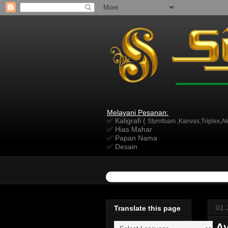
Melayani Pesanan:
✅ Kaligrafi (
Styrofoam ,Kanvas,Triplex,Akr
✅ Hias Mahar
✅ Papan Nama
✅ Desain
01 
Translate this page
Ay