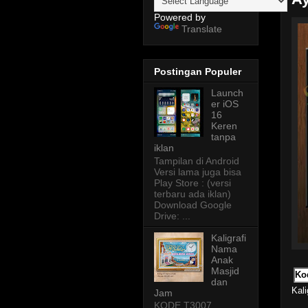
Powered by
Translate
Postingan Populer
Launch
er iOS
16
Keren
tanpa
iklan
Tampilan di Android
Versi lama juga bisa
Play Store : (versi
terbaru ada iklan)
Download Google
Drive: ...
Kaligrafi
Nama
Anak
Masjid
Ko
dan
Kali
Jam
KODE T3007