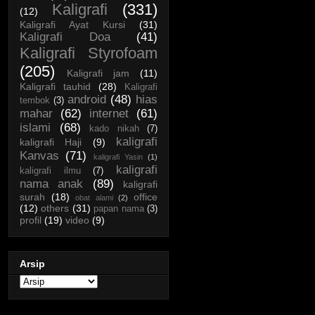
Kaligrafi
(331)
(12)
Kaligrafi Ayat Kursi
(31)
Kaligrafi Doa
(41)
Kaligrafi Styrofoam
(205)
Kaligrafi jam
(11)
Kaligrafi tauhid
(28)
Kaligrafi
android
(48)
hias
tembok
(3)
mahar
(62)
internet
(61)
islami
(68)
kado nikah
(7)
kaligrafi
kaligrafi Haji
(9)
Kanvas
(71)
kaligrafi Yasin
(1)
kaligrafi
kaligrafi ilmu
(7)
nama anak
(89)
kaligrafi
surah
(18)
office
obat alami
(2)
(12)
others
(31)
papan nama
(3)
profil
(19)
video
(9)
Arsip