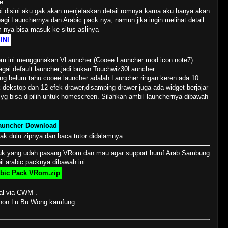
e.
pi disini aku gak akan menjelaskan detail romnya karna aku hanya akan
agi Launchernya dan Arabic pack nya, namun jika ingin melihat detail
 nya bisa masuk ke situs aslinya
INI
m ini menggunakan VLauncher (Cooee Launcher mod icon note7)
agai default launcher,jadi bukan Touchwiz30Launcher
ang belum tahu cooee launcher adalah Launcher ringan keren ada 10
 dekstop dan 12 efek drawer,disamping drawer juga ada widget berjajar
 yg bisa dipilih untuk homescreen. Silahkan ambil launchernya dibawah
auncher Download
ak dulu zipnya dan baca tutor didalamnya.
uk yang udah pasang VRom dan mau agar support huruf Arab Sambung
l arabic packnya dibawah ini:
bic Pack VRom.zip
tal via CWM .
Jhon Lu Bu Wong kamfung