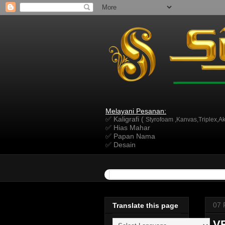
Melayani Pesanan:
✅ Kaligrafi (
Styrofoam ,Kanvas,Triplex,Akr
✅ Hias Mahar
✅ Papan Nama
✅ Desain
07 
Translate this page
VR