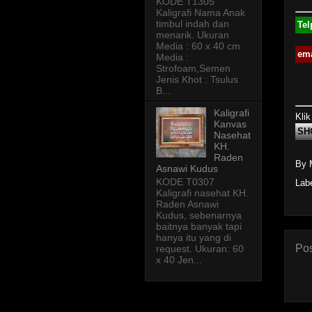
KODE T1305
Kaligrafi Nama Anak
timbul indah dan
Tel
menarik. Ukuran
Media : 60 x 40 cm
ema
Media :
Strofoam,Semen
Jenis Khot : Tsulus
B...
Kaligrafi
Klik
Kanvas
SH
Nasehat
KH.
Raden
By 
Asnawi Kudus
KODE T0307
Lab
Kaligrafi nasehat KH.
Raden Asnawi
Kudus, sebenarnya
baitnya banyak tapi
hanya itu yang di
Pos
request. Ukuran: 60
x 40 Jen...