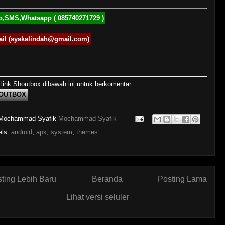
p,SMS,Whatsapp ( 085740271729 )
il (syakalindah@gmail.com)
 link Shoutbox dibawah ini untuk berkomentar:
OUTBOX
Mochammad Syafik
Mochammad Syafik
els:
android
,
apk
,
system
,
themes
ting Lebih Baru
Beranda
Posting Lama
Lihat versi seluler