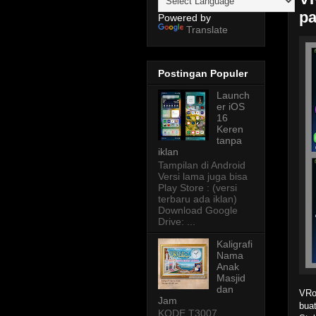
p
Powered by
Translate
Postingan Populer
Launch
er iOS
16
Keren
tanpa
iklan
Tampilan di Android
Versi lama juga bisa
Play Store : (versi
terbaru ada iklan)
Download Google
Drive: ...
Kaligrafi
Nama
Anak
Masjid
dan
VRo
Jam
bua
KODE T3007