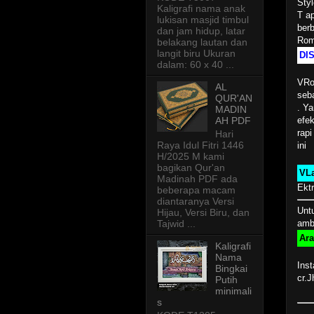
Styl
Kaligrafi nama anak
T a
lukisan masjid timbul
berb
dan jam hidup, latar
Rom
belakang lautan dan
langit biru Ukuran
DIS
dalam: 60 x 40 ...
VRo
AL
seb
QUR'AN
. Y
MADIN
efek
AH PDF
rapi
Hari
Raya Idul Fitri 1446
ini
H/2025 M kami
bagikan Qur'an
VL
Madinah PDF ada
Ektr
beberapa macam
diantaranya Versi
Unt
Hijau, Versi Biru, dan
ambi
Tajwid ...
Ara
Kaligrafi
Nama
Ins
Bingkai
cr.
Putih
minimali
s