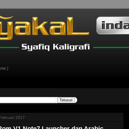
)
ilik
Februari 2017
om V1 Note7 Launcher dan Arabic