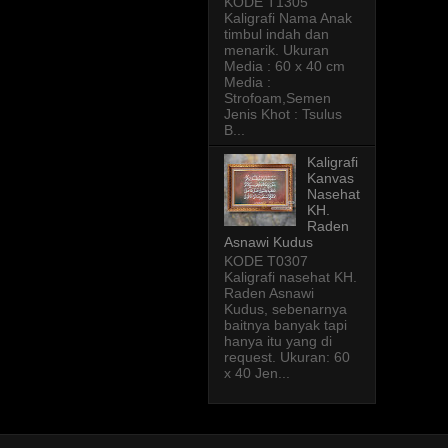
KODE T1305
Kaligrafi Nama Anak
timbul indah dan
menarik. Ukuran
Media : 60 x 40 cm
Media :
Strofoam,Semen
Jenis Khot : Tsulus
B...
Kaligrafi
Kanvas
Nasehat
KH.
Raden
Asnawi Kudus
KODE T0307
Kaligrafi nasehat KH.
Raden Asnawi
Kudus, sebenarnya
baitnya banyak tapi
hanya itu yang di
request. Ukuran: 60
x 40 Jen...