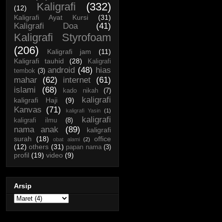
Kaligrafi
(332)
(12)
Kaligrafi Ayat Kursi
(31)
Kaligrafi Doa
(41)
Kaligrafi Styrofoam
(206)
Kaligrafi jam
(11)
Kaligrafi tauhid
(28)
Kaligrafi
android
(48)
hias
tembok
(3)
mahar
(62)
internet
(61)
islami
(68)
kado nikah
(7)
kaligrafi
kaligrafi Haji
(9)
Kanvas
(71)
kaligrafi Yasin
(1)
kaligrafi
kaligrafi ilmu
(8)
nama anak
(89)
kaligrafi
surah
(18)
office
obat alami
(2)
(12)
others
(31)
papan nama
(3)
profil
(19)
video
(9)
Arsip