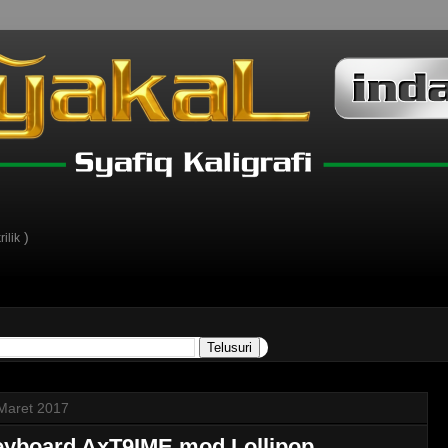
)
ilik
Maret 2017
yboard AxT9IME mod Lollipop