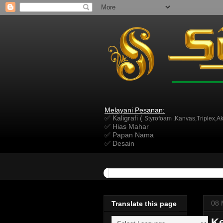
Melayani Pesanan:
✅ Kaligrafi (
Styrofoam ,Kanvas,Triplex,Akr
✅ Hias Mahar
✅ Papan Nama
✅ Desain
08 
Translate this page
Ke