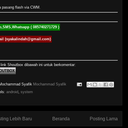
a pasang flash via CWM.
p,SMS,Whatsapp ( 085740271729 )
il (syakalindah@gmail.com)
 link Shoutbox dibawah ini untuk berkomentar:
OUTBOX
Mochammad Syafik
Mochammad Syafik
els:
android
,
system
ting Lebih Baru
Beranda
Posting Lama