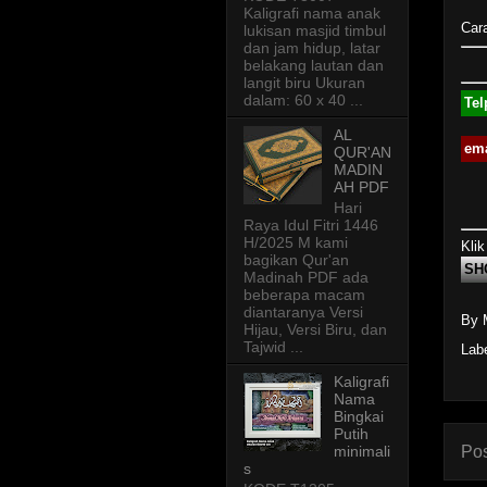
Kaligrafi nama anak
Car
lukisan masjid timbul
dan jam hidup, latar
belakang lautan dan
langit biru Ukuran
dalam: 60 x 40 ...
Tel
AL
ema
QUR'AN
MADIN
AH PDF
Hari
Raya Idul Fitri 1446
H/2025 M kami
Klik
bagikan Qur'an
SH
Madinah PDF ada
beberapa macam
diantaranya Versi
By 
Hijau, Versi Biru, dan
Tajwid ...
Lab
Kaligrafi
Nama
Bingkai
Putih
Pos
minimali
s