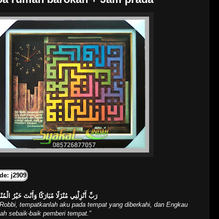
de: j2909
رَبِّ أَنْزِلْنِي مُنْزَلًا مُبَارَكًا وَأَنْتَ خَيْرُ الْمُنْ
 Robbi, tempatkanlah aku pada tempat yang diberkahi, dan Engkau
ah sebaik-baik pemberi tempat.”