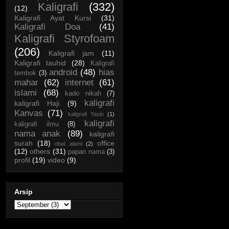
Kaligrafi
(332)
(12)
Kaligrafi Ayat Kursi
(31)
Kaligrafi Doa
(41)
Kaligrafi Styrofoam
(206)
Kaligrafi jam
(11)
Kaligrafi tauhid
(28)
Kaligrafi
android
(48)
hias
tembok
(3)
mahar
(62)
internet
(61)
islami
(68)
kado nikah
(7)
kaligrafi
kaligrafi Haji
(9)
Kanvas
(71)
kaligrafi Yasin
(1)
kaligrafi
kaligrafi ilmu
(8)
nama anak
(89)
kaligrafi
surah
(18)
office
obat alami
(2)
(12)
others
(31)
papan nama
(3)
profil
(19)
video
(9)
Arsip