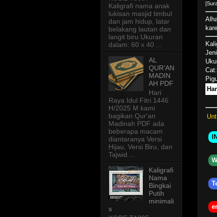
[Sur
Kaligrafi nama anak
lukisan masjid timbul
Alha
dan jam hidup, latar
kar
belakang lautan dan
langit biru Ukuran
Kal
dalam: 60 x 40 ...
Jeni
AL
Uku
QUR'AN
Cat:
MADIN
Pigu
AH PDF
Har
Hari
Raya Idul Fitri 1446
H/2025 M kami
bagikan Qur'an
Unt
Madinah PDF ada
beberapa macam
I
diantaranya Versi
Hijau, Versi Biru, dan
Tajwid ...
WA
Kaligrafi
Nama
Te
Bingkai
Putih
minimali
em
s