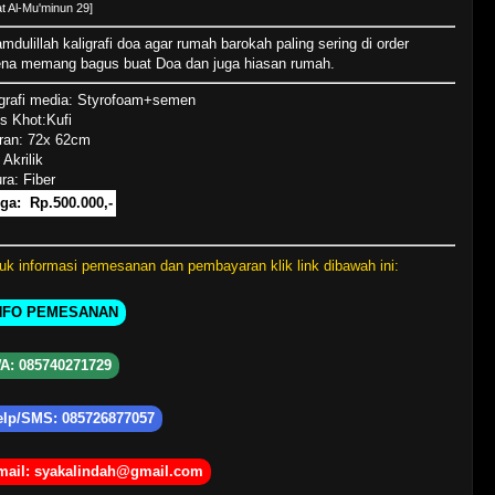
at Al-Mu'minun 29]
mdulillah kaligrafi doa agar rumah barokah paling sering di order
ena memang bagus buat Doa dan juga hiasan rumah.
igrafi media: Styrofoam+semen
s Khot:Kufi
ran: 72x 62cm
 Akrilik
ra: Fiber
ga: Rp.500.000,-
uk informasi pemesanan dan pembayaran klik link dibawah ini:
NFO PEMESANAN
: 085740271729
lp/SMS: 085726877057
ail: syakalindah@gmail.com