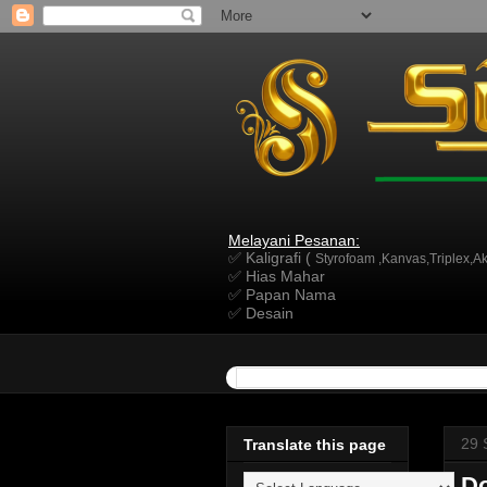
Melayani Pesanan:
✅ Kaligrafi (
Styrofoam ,Kanvas,Triplex,Akr
✅ Hias Mahar
✅ Papan Nama
✅ Desain
29 
Translate this page
Do