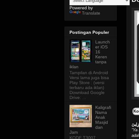
Powered by
Translate
Postingan Populer
Launch
er iOS
16
Keren
tanpa
iklan
Tampilan di Android
Versi lama juga bisa
Play Store : (versi
terbaru ada iklan)
Download Google
Drive: ...
Kaligrafi
Ko
Nama
Anak
Masjid
زِلِينَ
dan
“Ya
Jam
adal
KODE T3007