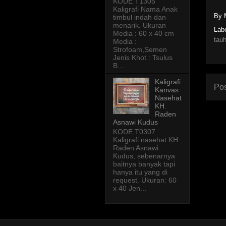
KODE T1305
Kaligrafi Nama Anak
By 
timbul indah dan
menarik. Ukuran
Lab
Media : 60 x 40 cm
tauh
Media :
Strofoam,Semen
Jenis Khot : Tsulus
B...
Kaligrafi
Pos
Kanvas
Nasehat
KH.
Raden
Asnawi Kudus
KODE T0307
Kaligrafi nasehat KH.
Raden Asnawi
Kudus, sebenarnya
baitnya banyak tapi
hanya itu yang di
request. Ukuran: 60
x 40 Jen...