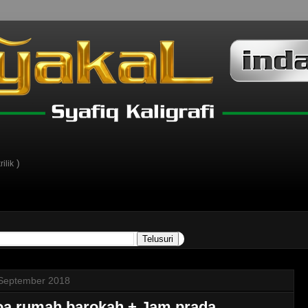
)
ilik
September 2018
a rumah barokah + Jam prada