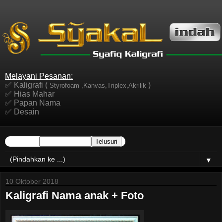
Melayani Pesanan:
✅ Kaligrafi (
)
Styrofoam ,Kanvas,Triplex,Akrilik
✅ Hias Mahar
✅ Papan Nama
✅ Desain
▼
10 Oktober 2018
Kaligrafi Nama anak + Foto