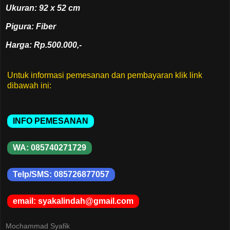
Ukuran: 92 x 52 cm
Pigura: Fiber
Harga: Rp.500.000,-
Untuk informasi pemesanan dan pembayaran klik link
dibawah ini:
INFO PEMESANAN
WA: 085740271729
Telp/SMS: 085726877057
email: syakalindah@gmail.com
Mochammad Syafik