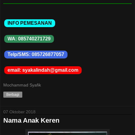
INFO PEMESANAN
WA: 085740271729
Telp/SMS: 085726877057
email: syakalindah@gmail.com
Mochammad Syafik
Berbagi
07 Oktober 2018
Nama Anak Keren