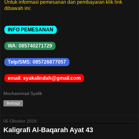
Untuk informasi pemesanan dan pembayaran klik link
dibawah ini:
INFO PEMESANAN
WA: 085740271729
Telp/SMS: 085726877057
email: syakalindah@gmail.com
Mochammad Syafik
Berbagi
06 Oktober 2018
Kaligrafi Al-Baqarah Ayat 43