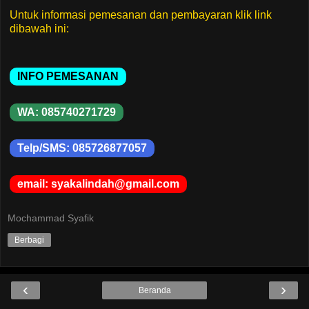
Untuk informasi pemesanan dan pembayaran klik link
dibawah ini:
INFO PEMESANAN
WA: 085740271729
Telp/SMS: 085726877057
email: syakalindah@gmail.com
Mochammad Syafik
Berbagi
‹
›
Beranda