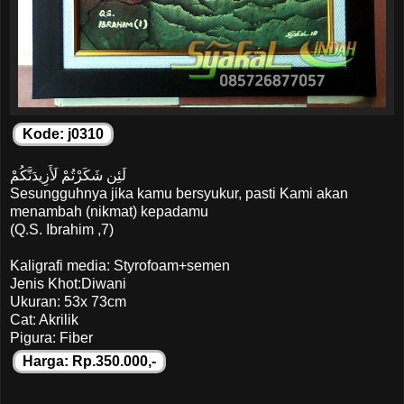
Kode: j0310
لَئِن شَكَرْتُمْ لَأَزِيدَنَّكُمْ
Sesungguhnya jika kamu bersyukur, pasti Kami akan
menambah (nikmat) kepadamu
(Q.S. Ibrahim ,7)
Kaligrafi media: Styrofoam+semen
Jenis Khot:Diwani
Ukuran: 53x 73cm
Cat: Akrilik
Pigura: Fiber
Harga: Rp.350.000,-