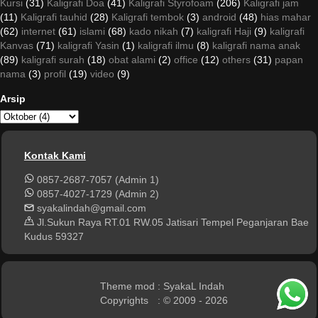
Kursi
(31)
Kaligrafi Doa
(41)
Kaligrafi Styrofoam
(206)
Kaligrafi jam
(11)
Kaligrafi tauhid
(28)
Kaligrafi tembok
(3)
android
(48)
hias mahar
(62)
internet
(61)
islami
(68)
kado nikah
(7)
kaligrafi Haji
(9)
kaligrafi
Kanvas
(71)
kaligrafi Yasin
(1)
kaligrafi ilmu
(8)
kaligrafi nama anak
(89)
kaligrafi surah
(18)
obat alami
(2)
office
(12)
others
(31)
papan
nama
(3)
profil
(19)
video
(9)
Arsip
Kontak Kami
0857-2687-7057 (Admin 1)
0857-4027-1729 (Admin 2)
syakalindah@gmail.com
Jl.Sukun Raya RT.01 RW.05 Jatisari Tempel Peganjaran Bae
Kudus 59327
Theme mod
: SyakaL Indah
Copyrights
: © 2009 - 2026