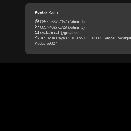
Kontak Kami
0857-2687-7057 (Admin 1)
0857-4027-1729 (Admin 2)
syakalindah@gmail.com
Jl.Sukun Raya RT.01 RW.05 Jatisari Tempel Peganja
Kudus 59327