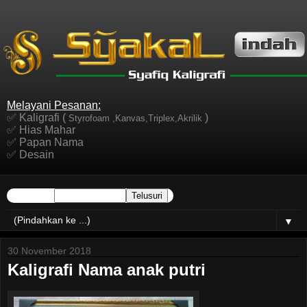
Melayani Pesanan:
✅ Kaligrafi (
)
Styrofoam ,Kanvas,Triplex,Akrilik
✅ Hias Mahar
✅ Papan Nama
✅ Desain
▼
30 November 2018
Kaligrafi Nama anak putri