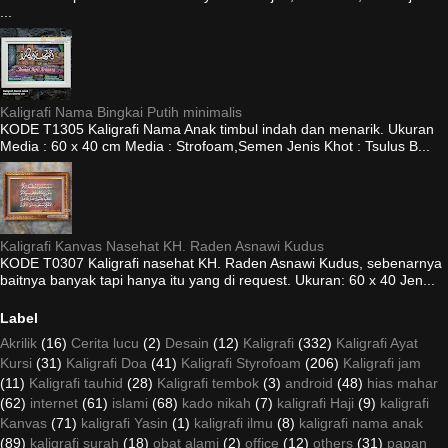
...
Kaligrafi Nama Bingkai Putih minimalis
KODE T1305 Kaligrafi Nama Anak timbul indah dan menarik. Ukuran
Media : 60 x 40 cm Media : Strofoam,Semen Jenis Khot : Tsulus B...
Kaligrafi Kanvas Nasehat KH. Raden Asnawi Kudus
KODE T0307 Kaligrafi nasehat KH. Raden Asnawi Kudus, sebenarnya
baitnya banyak tapi hanya itu yang di request. Ukuran: 60 x 40 Jen...
Label
Akrilik
(16)
Cerita lucu
(2)
Desain
(12)
Kaligrafi
(332)
Kaligrafi Ayat
Kursi
(31)
Kaligrafi Doa
(41)
Kaligrafi Styrofoam
(206)
Kaligrafi jam
(11)
Kaligrafi tauhid
(28)
Kaligrafi tembok
(3)
android
(48)
hias mahar
(62)
internet
(61)
islami
(68)
kado nikah
(7)
kaligrafi Haji
(9)
kaligrafi
Kanvas
(71)
kaligrafi Yasin
(1)
kaligrafi ilmu
(8)
kaligrafi nama anak
(89)
kaligrafi surah
(18)
obat alami
(2)
office
(12)
others
(31)
papan