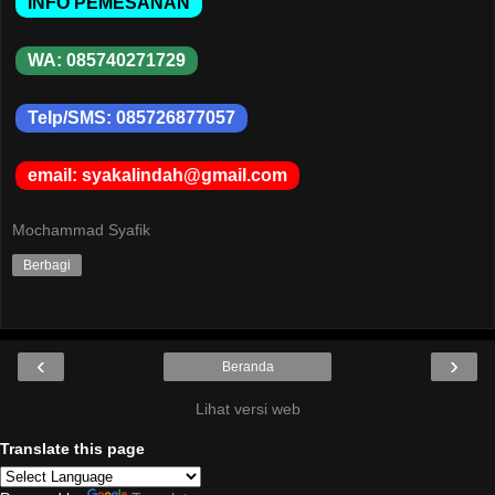
INFO PEMESANAN
WA: 085740271729
Telp/SMS: 085726877057
email: syakalindah@gmail.com
Mochammad Syafik
Berbagi
‹
›
Beranda
Lihat versi web
Translate this page