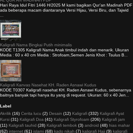
AL QUR'AN MADINAH PDF
Hari Raya Idul Fitri 1446 H/2025 M kami bagikan Qur'an Madinah PDF
ada beberapa macam diantaranya Versi Hijau, Versi Biru, dan Tajwid
...
Kaligrafi Nama Bingkai Putih minimalis
KODE T1305 Kaligrafi Nama Anak timbul indah dan menarik. Ukuran
Media : 60 x 40 cm Media : Strofoam,Semen Jenis Khot : Tsulus B...
Kaligrafi Kanvas Nasehat KH. Raden Asnawi Kudus
KODE T0307 Kaligrafi nasehat KH. Raden Asnawi Kudus, sebenarnya
baitnya banyak tapi hanya itu yang di request. Ukuran: 60 x 40 Jen...
Label
Akrilik
(16)
Cerita lucu
(2)
Desain
(12)
Kaligrafi
(332)
Kaligrafi Ayat
Kursi
(31)
Kaligrafi Doa
(41)
Kaligrafi Styrofoam
(206)
Kaligrafi jam
(11)
Kaligrafi tauhid
(28)
Kaligrafi tembok
(3)
android
(48)
hias mahar
(62)
internet
(61)
islami
(68)
kado nikah
(7)
kaligrafi Haji
(9)
kaligrafi