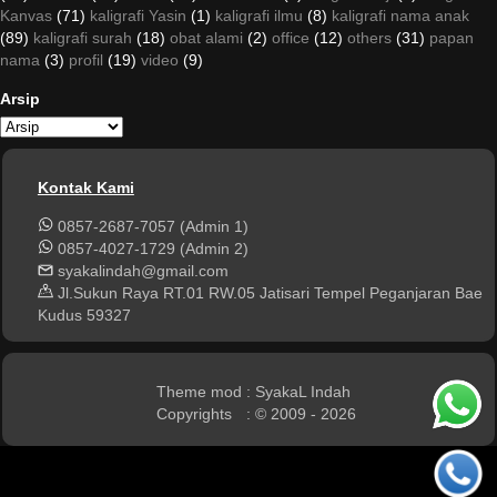
Kanvas
(71)
kaligrafi Yasin
(1)
kaligrafi ilmu
(8)
kaligrafi nama anak
(89)
kaligrafi surah
(18)
obat alami
(2)
office
(12)
others
(31)
papan
nama
(3)
profil
(19)
video
(9)
Arsip
Kontak Kami
0857-2687-7057 (Admin 1)
0857-4027-1729 (Admin 2)
syakalindah@gmail.com
Jl.Sukun Raya RT.01 RW.05 Jatisari Tempel Peganjaran Bae
Kudus 59327
Theme mod
: SyakaL Indah
Copyrights
: © 2009 - 2026