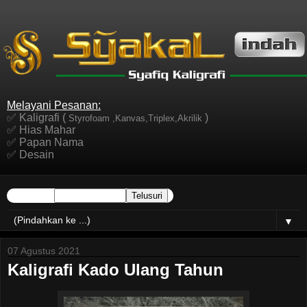
Melayani Pesanan:
✅ Kaligrafi (
)
Styrofoam ,Kanvas,Triplex,Akrilik
✅ Hias Mahar
✅ Papan Nama
✅ Desain
▼
07 Agustus 2021
Kaligrafi Kado Ulang Tahun