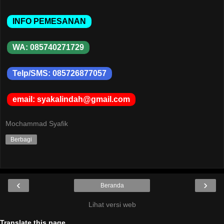
INFO PEMESANAN
WA: 085740271729
Telp/SMS: 085726877057
email: syakalindah@gmail.com
Mochammad Syafik
Berbagi
‹
›
Beranda
Lihat versi web
Translate this page