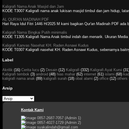
Kaligrafi Nama Anak Masjid dan Jam
KODE T3007 Kaligrafi nama anak lukisan masjid timbul dan jam hidup, latar 
AL QUR'AN MADINAH PDF
Hari Raya Idul Fitri 1446 H/2025 M kami bagikan Qur'an Madinah PDF ada be
Kaligrafi Nama Bingkai Putih minimalis
KODE T1305 Kaligrafi Nama Anak timbul indah dan menarik. Ukuran Media :
Kaligrafi Kanvas Nasehat KH. Raden Asnawi Kudus
KODE T0307 Kaligrafi nasehat KH. Raden Asnawi Kudus, sebenarnya baitnya 
Label
Akrilik
(16)
Cerita lucu
(2)
Desain
(12)
Kaligrafi
(332)
Kaligrafi Ayat Kursi
(31
Kaligrafi tembok
(3)
android
(48)
hias mahar
(62)
internet
(61)
islami
(68)
kad
kaligrafi nama anak
(89)
kaligrafi surah
(18)
obat alami
(2)
office
(12)
others
Arsip
Kontak Kami
0857-2687-7057 (Admin 1)
0857-4027-1729 (Admin 2)
syakalindah@gmail.com