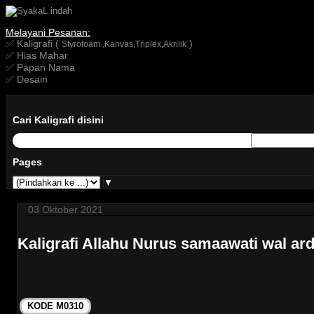
Melayani Pesanan:
✅ Kaligrafi (
)
Styrofoam ,Kanvas,Triplex,Akrilik
✅ Hias Mahar
✅ Papan Nama
✅ Desain
Cari Kaligrafi disini
Pages
▼
03 Oktober 2021
Kaligrafi Allahu Nurus samaawati wal ar
KODE M0310