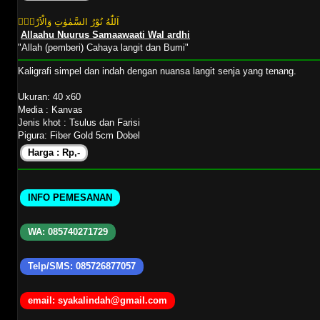
اَللّٰهُ نُوْرُ السَّمٰوٰتِ وَالْاَرْضِۗ
Allaahu Nuurus Samaawaati Wal ardhi
"Allah (pemberi) Cahaya langit dan Bumi"
Kaligrafi simpel dan indah dengan nuansa langit senja yang tenang.
Ukuran: 40 x60
Media : Kanvas
Jenis khot : Tsulus dan Farisi
Pigura: Fiber Gold 5cm Dobel
Harga : Rp,-
INFO PEMESANAN
WA: 085740271729
Telp/SMS: 085726877057
email: syakalindah@gmail.com