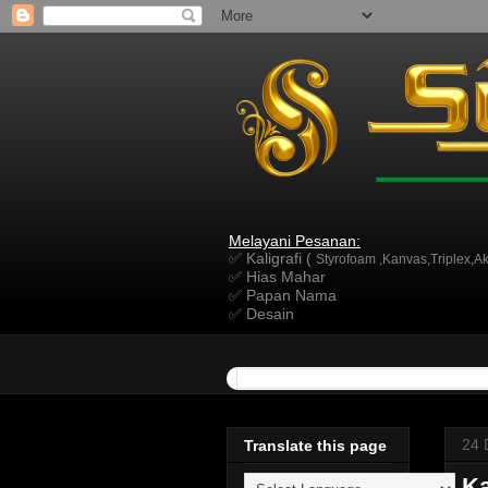
Melayani Pesanan:
✅ Kaligrafi (
Styrofoam ,Kanvas,Triplex,Akr
✅ Hias Mahar
✅ Papan Nama
✅ Desain
24 
Translate this page
Ka