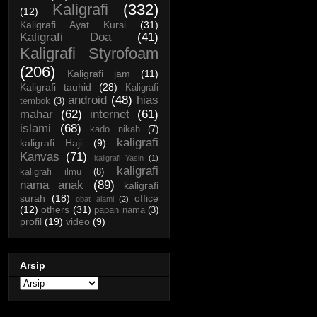
Kaligrafi
(332)
(12)
Kaligrafi Ayat Kursi
(31)
Kaligrafi Doa
(41)
Kaligrafi Styrofoam
(206)
Kaligrafi jam
(11)
Kaligrafi tauhid
(28)
Kaligrafi
android
(48)
hias
tembok
(3)
mahar
(62)
internet
(61)
islami
(68)
kado nikah
(7)
kaligrafi
kaligrafi Haji
(9)
Kanvas
(71)
kaligrafi Yasin
(1)
kaligrafi
kaligrafi ilmu
(8)
nama anak
(89)
kaligrafi
surah
(18)
office
obat alami
(2)
(12)
others
(31)
papan nama
(3)
profil
(19)
video
(9)
Arsip