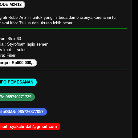
ODE M2412
grafi Robbi Anzilni untuk yang ini beda dari biasanya karena ini full
akai khot Tsulus dan ukuran lebih besar.
ran: 85 x 60
ia : Styrofoam lapis semen
s khot : Tsulus
ra: Fiber
arga : Rp600.000,-
NFO PEMESANAN
A: 085740271729
elp/SMS: 085726877057
mail: syakalindah@gmail.com