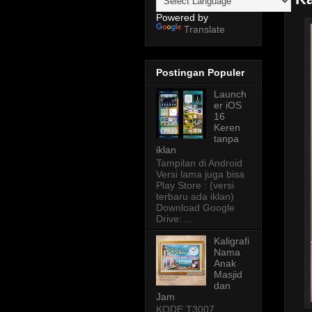
Powered by
Translate
Postingan Populer
Launch
er iOS
16
Keren
tanpa
iklan
Tampilan di Android
Versi lama juga bisa
Play Store : (versi
terbaru ada iklan)
Download Google
Drive: ...
Kaligrafi
Nama
Anak
Masjid
dan
Jam
KODE T3007