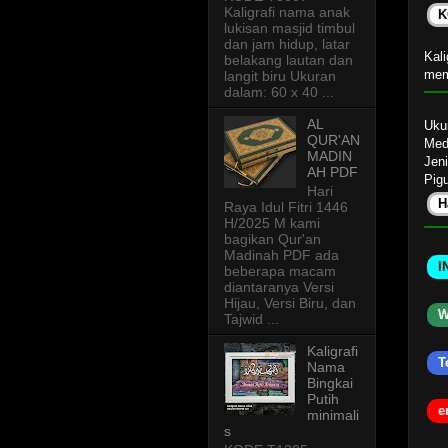
Kaligrafi nama anak
K
lukisan masjid timbul
dan jam hidup, latar
Kali
belakang lautan dan
mem
langit biru Ukuran
dalam: 60 x 40 ...
AL
Uku
QUR'AN
Med
MADIN
Jeni
AH PDF
Pigu
Hari
H
Raya Idul Fitri 1446
H/2025 M kami
bagikan Qur'an
Madinah PDF ada
I
beberapa macam
diantaranya Versi
Hijau, Versi Biru, dan
W
Tajwid ...
Kaligrafi
T
Nama
Bingkai
Putih
e
minimali
s