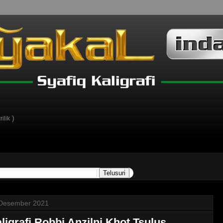
)
ilik
Desember 2021
ligrafi Robbi Anzilni Khot Tsulus