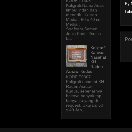
KODE T1305
By 
Kaligrafi Nama Anak
timbul indah dan
Lab
menarik. Ukuran
Media : 60 x 40 cm
Media :
Strofoam,Semen
Jenis Khot : Tsulus
B...
Pos
Kaligrafi
Kanvas
Nasehat
KH.
Raden
Asnawi Kudus
KODE T0307
Kaligrafi nasehat KH.
Raden Asnawi
Kudus, sebenarnya
baitnya banyak tapi
hanya itu yang di
request. Ukuran: 60
x 40 Jen...