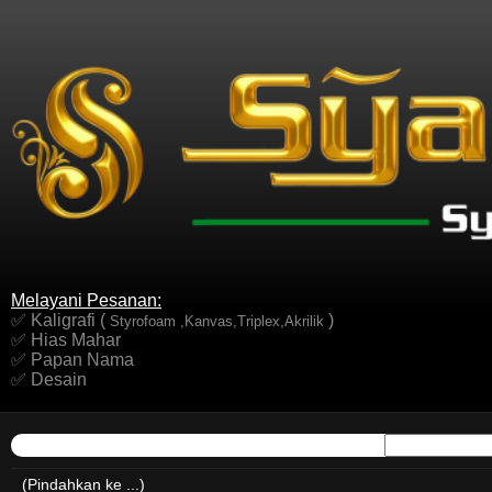
Melayani Pesanan:
✅ Kaligrafi (
)
Styrofoam ,Kanvas,Triplex,Akrilik
✅ Hias Mahar
✅ Papan Nama
✅ Desain