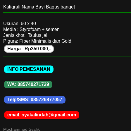
Kaligrafi Nama Bayi Bagus banget
Ukuran: 60 x 40
Media : Styrofoam + semen
Jenis khot : Tsulus jali
Pigura: Fiber Minimalis dan Gold
Harga : Rp350.000,-
INFO PEMESANAN
WA: 085740271729
Telp/SMS: 085726877057
email: syakalindah@gmail.com
Mochammad Syafik