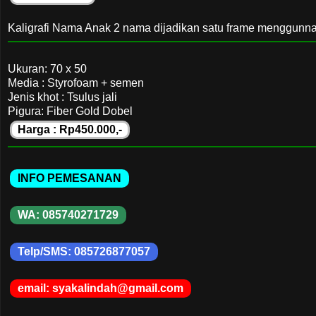
Kaligrafi Nama Anak 2 nama dijadikan satu frame menggunnakan
Ukuran: 70 x 50
Media : Styrofoam + semen
Jenis khot : Tsulus jali
Pigura: Fiber Gold Dobel
Harga : Rp450.000,-
INFO PEMESANAN
WA: 085740271729
Telp/SMS: 085726877057
email: syakalindah@gmail.com