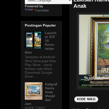
Anak
Powered by
Translate
Postingan Populer
Launch
er iOS
16
Keren
tanpa
iklan
Tampilan di Android
Versi lama juga bisa
Play Store : (versi
terbaru ada iklan)
Download Google
Drive: ...
Kaligrafi
Nama
Anak
Masjid
KODE N0611
dan
Jam
KODE T3007