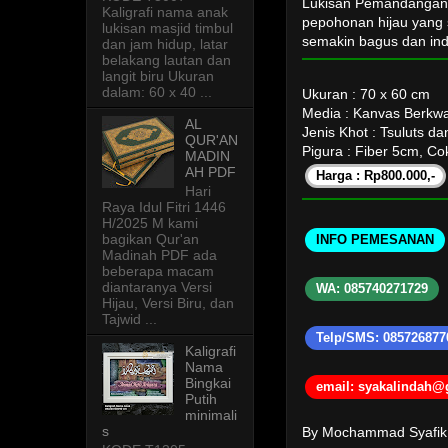
Lukisan Pemandangan 
Kaligrafi nama anak
pepohonan hijau yang 
lukisan masjid timbul
semakin bagus dan in
dan jam hidup, latar
belakang lautan dan
langit biru Ukuran
dalam: 60 x 40 ...
Ukuran : 70 x 60 cm
Media : Kanvas Berkwa
AL
Jenis Khot : Tsuluts d
QUR'AN
Pigura : Fiber 5cm, Co
MADIN
AH PDF
Harga : Rp800.000,-
Hari
Raya Idul Fitri 1446
H/2025 M kami
bagikan Qur'an
INFO PEMESANAN
Madinah PDF ada
beberapa macam
diantaranya Versi
WA: 085740271729
Hijau, Versi Biru, dan
Tajwid ...
Telp/SMS: 085726877
Kaligrafi
Nama
Bingkai
email: syakalindah
Putih
minimali
s
By Mochammad Syafi