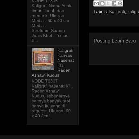
KODE T1305
Kaligrafi Nama Anak
timbul indah dan
Labels:
Kaligrafi
,
kalig
menarik. Ukuran
Media : 60 x 40 cm
Media :
Strofoam,Semen
Jenis Khot : Tsulus
B...
Posting Lebih Baru
Kaligrafi
Kanvas
Nasehat
KH.
Raden
Asnawi Kudus
KODE T0307
Kaligrafi nasehat KH.
Raden Asnawi
Kudus, sebenarnya
baitnya banyak tapi
hanya itu yang di
request. Ukuran: 60
x 40 Jen...