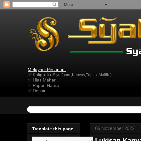
Melayani Pesanan:
✅ Kaligrafi (
)
Styrofoam ,Kanvas,Triplex,Akrilik
✅ Hias Mahar
✅ Papan Nama
✅ Desain
06 November 2022
Translate this page
Lukisan Kan