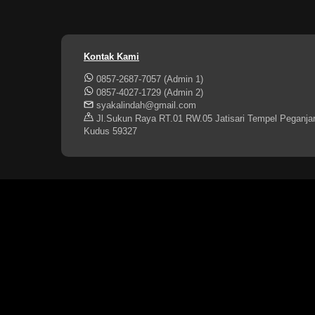
Kontak Kami
0857-2687-7057 (Admin 1)
0857-4027-1729 (Admin 2)
syakalindah@gmail.com
Jl.Sukun Raya RT.01 RW.05 Jatisari Tempel Peganja
Kudus 59327