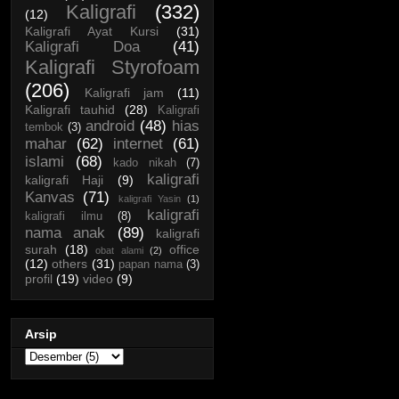
Kaligrafi
(332)
(12)
Kaligrafi Ayat Kursi
(31)
Kaligrafi Doa
(41)
Kaligrafi Styrofoam
(206)
Kaligrafi jam
(11)
Kaligrafi tauhid
(28)
Kaligrafi
android
(48)
hias
tembok
(3)
mahar
(62)
internet
(61)
islami
(68)
kado nikah
(7)
kaligrafi
kaligrafi Haji
(9)
Kanvas
(71)
kaligrafi Yasin
(1)
kaligrafi
kaligrafi ilmu
(8)
nama anak
(89)
kaligrafi
surah
(18)
office
obat alami
(2)
(12)
others
(31)
papan nama
(3)
profil
(19)
video
(9)
Arsip