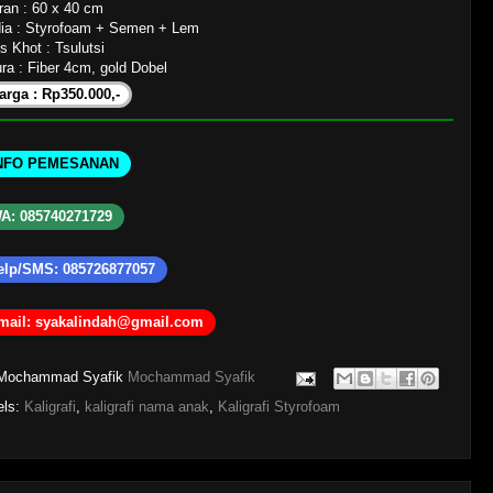
ran : 60 x 40 cm
ia : Styrofoam + Semen + Lem
s Khot : Tsulutsi
ra : Fiber 4cm, gold Dobel
arga : Rp350.000,-
NFO PEMESANAN
A: 085740271729
elp/SMS: 085726877057
mail: syakalindah@gmail.com
Mochammad Syafik
Mochammad Syafik
els:
Kaligrafi
,
kaligrafi nama anak
,
Kaligrafi Styrofoam