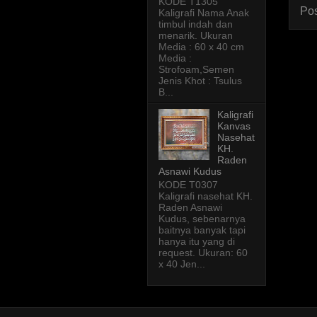
KODE T1305
Pos
Kaligrafi Nama Anak
timbul indah dan
menarik. Ukuran
Media : 60 x 40 cm
Media :
Strofoam,Semen
Jenis Khot : Tsulus
B...
Kaligrafi
Kanvas
Nasehat
KH.
Raden
Asnawi Kudus
KODE T0307
Kaligrafi nasehat KH.
Raden Asnawi
Kudus, sebenarnya
baitnya banyak tapi
hanya itu yang di
request. Ukuran: 60
x 40 Jen...