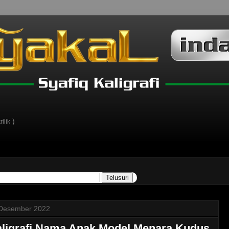
)
ilik
Desember 2022
ligrafi Nama Anak Model Menara Kudus