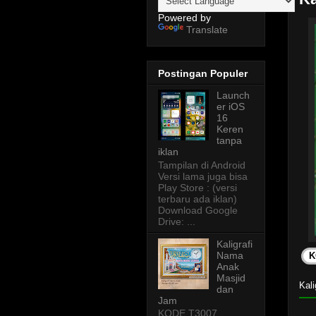
Powered by
Translate
Postingan Populer
Launch
er iOS
16
Keren
tanpa
iklan
Tampilan di Android
Versi lama juga bisa
Play Store : (versi
terbaru ada iklan)
Download Google
Drive: ...
Kaligrafi
Nama
K
Anak
Masjid
Kal
dan
Jam
KODE T3007