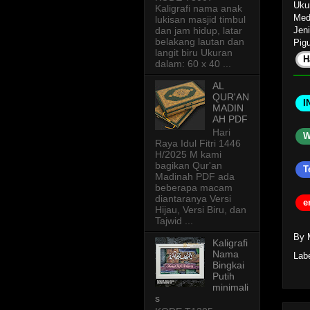
Uku
Kaligrafi nama anak
Med
lukisan masjid timbul
Jeni
dan jam hidup, latar
belakang lautan dan
Pigu
langit biru Ukuran
H
dalam: 60 x 40 ...
AL
QUR'AN
I
MADIN
AH PDF
Hari
W
Raya Idul Fitri 1446
H/2025 M kami
bagikan Qur'an
T
Madinah PDF ada
beberapa macam
diantaranya Versi
e
Hijau, Versi Biru, dan
Tajwid ...
By 
Kaligrafi
Nama
Lab
Bingkai
Putih
minimali
s