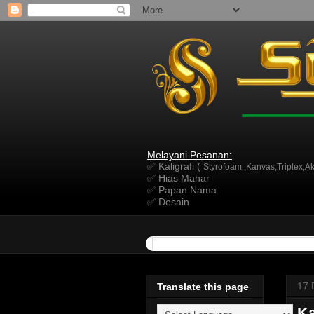
Melayani Pesanan:
✅ Kaligrafi (
Styrofoam ,Kanvas,Triplex,Akr
✅ Hias Mahar
✅ Papan Nama
✅ Desain
17 
Translate this page
Ka