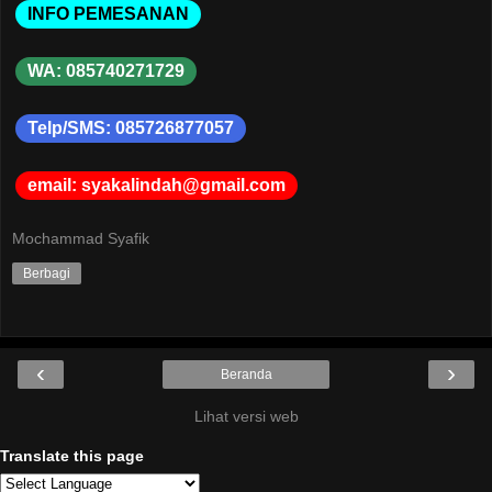
INFO PEMESANAN
WA: 085740271729
Telp/SMS: 085726877057
email: syakalindah@gmail.com
Mochammad Syafik
Berbagi
‹
›
Beranda
Lihat versi web
Translate this page