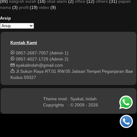
(89)
kaligrafi surah
(18)
obat alami
(2)
office
(12)
others
(31)
papan
nama
(3)
profil
(19)
video
(9)
Arsip
Kontak Kami
0857-2687-7057 (Admin 1)
0857-4027-1729 (Admin 2)
syakalindah@gmail.com
Jl.Sukun Raya RT.01 RW.05 Jatisari Tempel Peganjaran Bae
Kudus 59327
Theme mod
: SyakaL Indah
Copyrights
: © 2009 - 2026