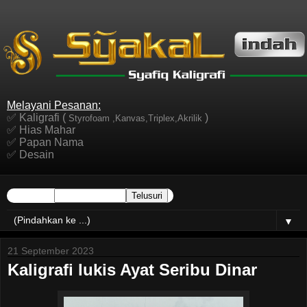
Melayani Pesanan:
✅ Kaligrafi (
)
Styrofoam ,Kanvas,Triplex,Akrilik
✅ Hias Mahar
✅ Papan Nama
✅ Desain
▼
21 September 2023
Kaligrafi lukis Ayat Seribu Dinar