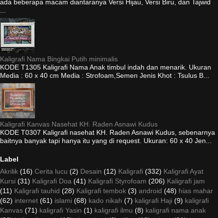
ada beberapa macam diantaranya Versi Hijau, Versi Biru, dan Tajwid
...
Kaligrafi Nama Bingkai Putih minimalis
KODE T1305 Kaligrafi Nama Anak timbul indah dan menarik. Ukuran
Media : 60 x 40 cm Media : Strofoam,Semen Jenis Khot : Tsulus B...
Kaligrafi Kanvas Nasehat KH. Raden Asnawi Kudus
KODE T0307 Kaligrafi nasehat KH. Raden Asnawi Kudus, sebenarnya
baitnya banyak tapi hanya itu yang di request. Ukuran: 60 x 40 Jen...
Label
Akrilik
(16)
Cerita lucu
(2)
Desain
(12)
Kaligrafi
(332)
Kaligrafi Ayat
Kursi
(31)
Kaligrafi Doa
(41)
Kaligrafi Styrofoam
(206)
Kaligrafi jam
(11)
Kaligrafi tauhid
(28)
Kaligrafi tembok
(3)
android
(48)
hias mahar
(62)
internet
(61)
islami
(68)
kado nikah
(7)
kaligrafi Haji
(9)
kaligrafi
Kanvas
(71)
kaligrafi Yasin
(1)
kaligrafi ilmu
(8)
kaligrafi nama anak