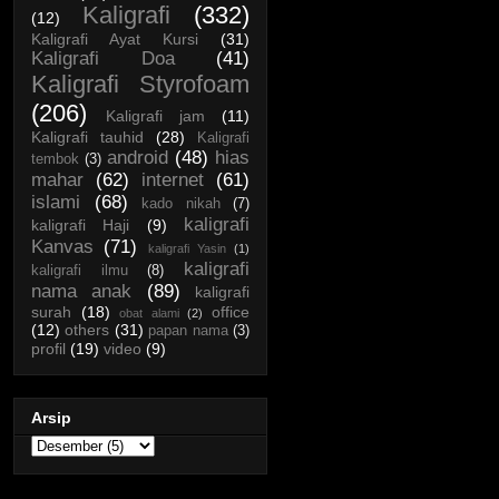
Kaligrafi
(332)
(12)
Kaligrafi Ayat Kursi
(31)
Kaligrafi Doa
(41)
Kaligrafi Styrofoam
(206)
Kaligrafi jam
(11)
Kaligrafi tauhid
(28)
Kaligrafi
android
(48)
hias
tembok
(3)
mahar
(62)
internet
(61)
islami
(68)
kado nikah
(7)
kaligrafi
kaligrafi Haji
(9)
Kanvas
(71)
kaligrafi Yasin
(1)
kaligrafi
kaligrafi ilmu
(8)
nama anak
(89)
kaligrafi
surah
(18)
office
obat alami
(2)
(12)
others
(31)
papan nama
(3)
profil
(19)
video
(9)
Arsip