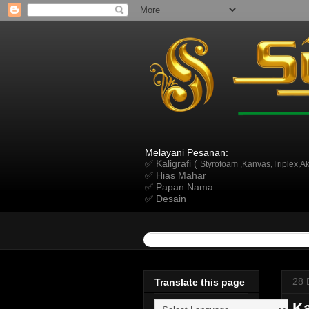
Melayani Pesanan:
✅ Kaligrafi (
Styrofoam ,Kanvas,Triplex,Akr
✅ Hias Mahar
✅ Papan Nama
✅ Desain
28 
Translate this page
Ka