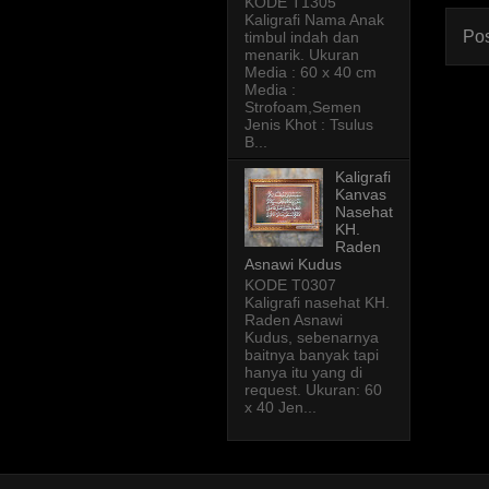
KODE T1305
Kaligrafi Nama Anak
Pos
timbul indah dan
menarik. Ukuran
Media : 60 x 40 cm
Media :
Strofoam,Semen
Jenis Khot : Tsulus
B...
Kaligrafi
Kanvas
Nasehat
KH.
Raden
Asnawi Kudus
KODE T0307
Kaligrafi nasehat KH.
Raden Asnawi
Kudus, sebenarnya
baitnya banyak tapi
hanya itu yang di
request. Ukuran: 60
x 40 Jen...