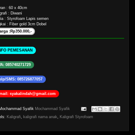
ran : 60 x 40cm
grafi : Diwani
ia : Styrofoam Lapis semen
kai : Fiber gold 3cm Dobel
arga :Rp350.000,-
NFO PEMESANAN
A: 085740271729
elp/SMS: 085726877057
mail: syakalindah@gmail.com
Mochammad Syafik
Mochammad Syafik
els:
Kaligrafi
,
kaligrafi nama anak
,
Kaligrafi Styrofoam