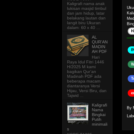
Kaligrafi nama anak
Uku
lukisan masjid timbul
Kali
dan jam hidup, latar
belakang lautan dan
Med
langit biru Ukuran
Bing
dalam: 60 x 40 ...
H
AL
QUR'AN
MADIN
I
AH PDF
Hari
Raya Idul Fitri 1446
W
H/2025 M kami
bagikan Qur'an
Madinah PDF ada
T
beberapa macam
diantaranya Versi
Hijau, Versi Biru, dan
e
Tajwid ...
Kaligrafi
By 
Nama
Bingkai
Lab
Putih
minimali
s