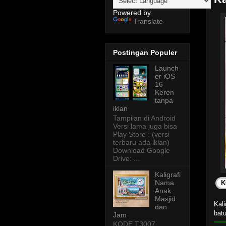
Powered by
Translate
Postingan Populer
Launch
er iOS
16
Keren
tanpa
iklan
Tampilan di Android
Versi lama juga bisa
Play Store : (versi
terbaru ada iklan)
Download Google
Drive: ...
Kaligrafi
Nama
K
Anak
Masjid
Kali
dan
bat
Jam
KODE T3007