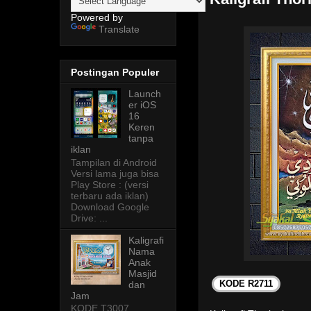
Powered by
Translate
Postingan Populer
Launch
er iOS
16
Keren
tanpa
iklan
Tampilan di Android
Versi lama juga bisa
Play Store : (versi
terbaru ada iklan)
Download Google
Drive: ...
Kaligrafi
Nama
Anak
Masjid
KODE R2711
dan
Jam
KODE T3007