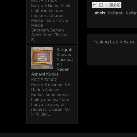
KODE T1305
Kaligrafi Nama Anak
timbul indah dan
Labels:
Kaligrafi
,
Kalig
menarik. Ukuran
Media : 60 x 40 cm
Media :
Strofoam,Semen
Jenis Khot : Tsulus
B...
Posting Lebih Baru
Kaligrafi
Kanvas
Nasehat
KH.
Raden
Asnawi Kudus
KODE T0307
Kaligrafi nasehat KH.
Raden Asnawi
Kudus, sebenarnya
baitnya banyak tapi
hanya itu yang di
request. Ukuran: 60
x 40 Jen...