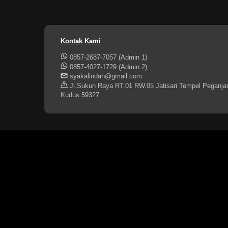
Kontak Kami
0857-2687-7057 (Admin 1)
0857-4027-1729 (Admin 2)
syakalindah@gmail.com
Jl.Sukun Raya RT.01 RW.05 Jatisari Tempel Peganja
Kudus 59327