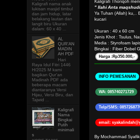
Kaligrafi Thoriqoh menu
Kaligrafi nama anak
" Ilahi Anta maqshud
lukisan masjid timbul
Ya Tuhan (Allah) ku,..
dan jam hidup, latar
belakang lautan dan
kucari
langit biru Ukuran
dalam: 60 x 40 ...
Ukuran : 40 x 60 cm
Jenis Khot : Tsulus, Na
AL
Media : Styrofoam lap
QUR'AN
MADIN
Bingkai : Fiber Dobel 
AH PDF
Harga :Rp350.000,-
Hari
Raya Idul Fitri 1446
H/2025 M kami
bagikan Qur'an
INFO PEMESANAN
Madinah PDF ada
beberapa macam
diantaranya Versi
WA: 085740271729
Hijau, Versi Biru, dan
Tajwid ...
Telp/SMS: 085726877
Kaligrafi
Nama
Bingkai
email: syakalindah
Putih
minimali
s
By Mochammad Syafi