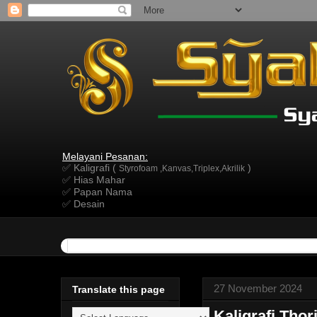
Melayani Pesanan:
✅ Kaligrafi (
)
Styrofoam ,Kanvas,Triplex,Akrilik
✅ Hias Mahar
✅ Papan Nama
✅ Desain
27 November 2024
Translate this page
Kaligrafi Thor