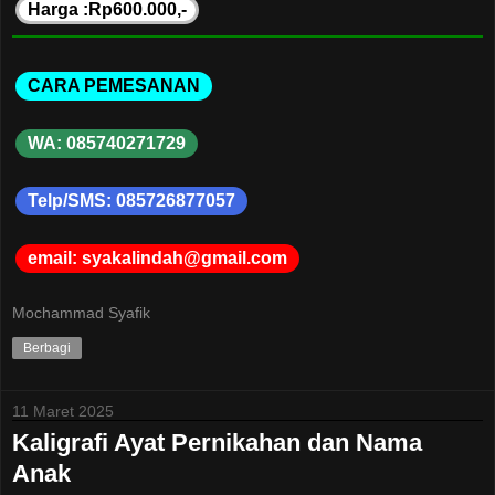
Harga :Rp600.000,-
CARA PEMESANAN
WA: 085740271729
Telp/SMS: 085726877057
email: syakalindah@gmail.com
Mochammad Syafik
Berbagi
11 Maret 2025
Kaligrafi Ayat Pernikahan dan Nama
Anak