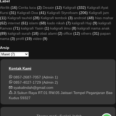
Label
Akrilik
(16)
Cerita lucu
(2)
Desain
(12)
Kaligrafi
(332)
Kaligrafi Ayat
Kursi
(31)
Kaligrafi Doa
(41)
Kaligrafi Styrofoam
(206)
Kaligrafi jam
(11)
Kaligrafi tauhid
(28)
Kaligrafi tembok
(3)
android
(48)
hias mahar
(62)
internet
(61)
islami
(68)
kado nikah
(7)
kaligrafi Haji
(9)
kaligrafi
Kanvas
(71)
kaligrafi Yasin
(1)
kaligrafi ilmu
(8)
kaligrafi nama anak
(89)
kaligrafi surah
(18)
obat alami
(2)
office
(12)
others
(31)
papan
nama
(3)
profil
(19)
video
(9)
Arsip
Kontak Kami
0857-2687-7057 (Admin 1)
0857-4027-1729 (Admin 2)
syakalindah@gmail.com
Jl.Sukun Raya RT.01 RW.05 Jatisari Tempel Peganjaran Bae
Kudus 59327
Theme mod
: SyakaL Indah