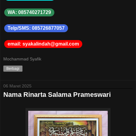
WA: 085740271729
Telp/SMS: 085726877057
email: syakalindah@gmail.com
Mochammad Syafik
Berbagi
06 Maret 2025
Nama Rinarta Salama Prameswari