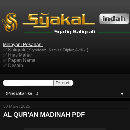
Melayani Pesanan:
✅ Kaligrafi (
)
Styrofoam ,Kanvas,Triplex,Akrilik
✅ Hias Mahar
✅ Papan Nama
✅ Desain
▼
30 Maret 2025
AL QUR'AN MADINAH PDF