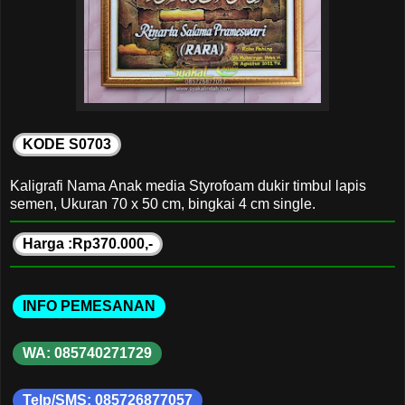
KODE S0703
Kaligrafi Nama Anak media Styrofoam dukir timbul lapis
semen, Ukuran 70 x 50 cm, bingkai 4 cm single.
Harga :Rp370.000,-
INFO PEMESANAN
WA: 085740271729
Telp/SMS: 085726877057