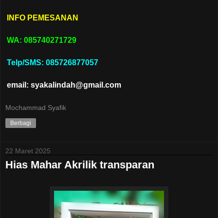
INFO PEMESANAN
WA: 085740271729
Telp/SMS: 085726877057
email: syakalindah@gmail.com
Mochammad Syafik
Berbagi
22 Maret 2025
Hias Mahar Akrilik transparan