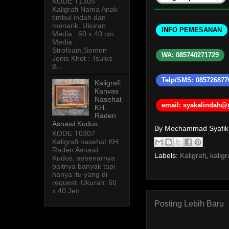
KODE T1305
Kaligrafi Nama Anak
timbul indah dan
menarik. Ukuran
INFO PEMESANAN
Media : 60 x 40 cm
Media :
Strofoam,Semen
WA: 085740271729
Jenis Khot : Tsulus
B...
Telp/SMS: 085726877
Kaligrafi
Kanvas
Nasehat
email: syakalindah
KH.
Raden
Asnawi Kudus
By Mochammad Syafi
KODE T0307
Kaligrafi nasehat KH.
Raden Asnawi
Labels:
Kaligrafi
,
kalig
Kudus, sebenarnya
baitnya banyak tapi
hanya itu yang di
request. Ukuran: 60
x 40 Jen...
Posting Lebih Baru