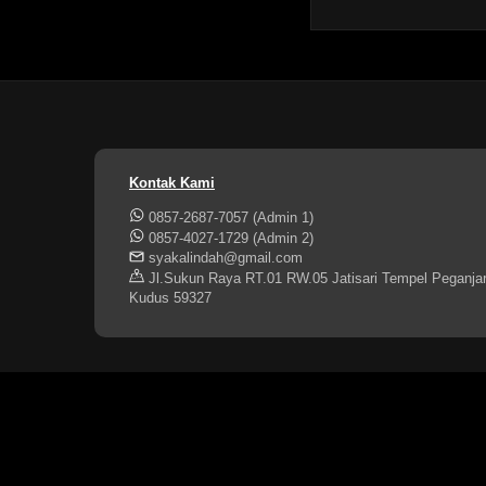
Kontak Kami
0857-2687-7057 (Admin 1)
0857-4027-1729 (Admin 2)
syakalindah@gmail.com
Jl.Sukun Raya RT.01 RW.05 Jatisari Tempel Peganja
Kudus 59327