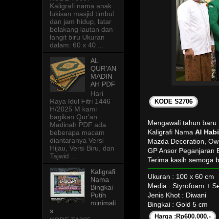
Kaligrafi nama anak
lukisan masjid timbul
dan jam hidup, latar
belakang lautan dan
langit biru Ukuran
dalam: 60 x 40 ...
AL
QUR'AN
MADIN
AH PDF
Hari
Raya Idul Fitri 1446
KODE S2706
H/2025 M kami
bagikan Qur'an
Mengawali tahun baru 
Madinah PDF ada
Kaligrafi Nama
Al Habi
beberapa macam
diantaranya Versi
Mazda Decoration, Ow
Hijau, Versi Biru, dan
GP Ansor Peganjaran 
Tajwid ...
Terima kasih semoga b
Kaligrafi
Ukuran : 100 x 60 cm
Nama
Media : Styrofoam + 
Bingkai
Putih
Jenis Khot : Diwani
minimali
Bingkai : Gold 5 cm
s
Harga :Rp600.000,-