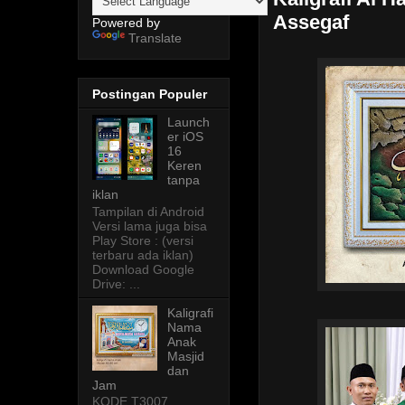
Assegaf
Powered by
Translate
Postingan Populer
Launch
er iOS
16
Keren
tanpa
iklan
Tampilan di Android
Versi lama juga bisa
Play Store : (versi
terbaru ada iklan)
Download Google
Drive: ...
Kaligrafi
Nama
Anak
Masjid
dan
Jam
KODE T3007