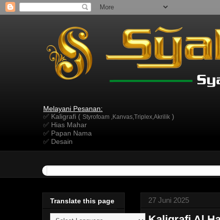
Melayani Pesanan:
✅ Kaligrafi (
)
Styrofoam ,Kanvas,Triplex,Akrilik
✅ Hias Mahar
✅ Papan Nama
✅ Desain
27 Juni 2025
Translate this page
Kaligrafi Al H