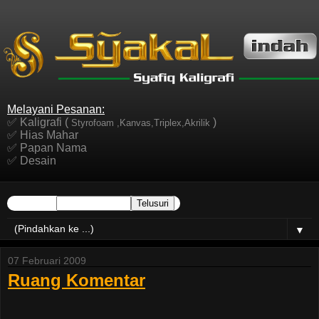
Melayani Pesanan:
✅ Kaligrafi (
)
Styrofoam ,Kanvas,Triplex,Akrilik
✅ Hias Mahar
✅ Papan Nama
✅ Desain
▼
07 Februari 2009
Ruang Komentar