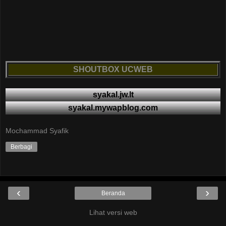
SHOUTBOX UCWEB
syakal.jw.lt
syakal.mywapblog.com
Mochammad Syafik
Berbagi
‹
›
Beranda
Lihat versi web