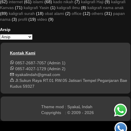
(62)
internet
(61)
islami
(68)
kado nikah
(7)
kaligrafi Haji
(9)
kaligrafi
Kanvas
(71)
kaligrafi Yasin
(1)
kaligrafi ilmu
(8)
kaligrafi nama anak
(89)
kaligrafi surah
(18)
obat alami
(2)
office
(12)
others
(31)
papan
nama
(3)
profil
(19)
video
(9)
Arsip
Kontak Kami
0857-2687-7057 (Admin 1)
0857-4027-1729 (Admin 2)
syakalindah@gmail.com
Jl.Sukun Raya RT.01 RW.05 Jatisari Tempel Peganjaran Bae
Kudus 59327
Theme mod
: SyakaL Indah
Copyrights
: © 2009 - 2026