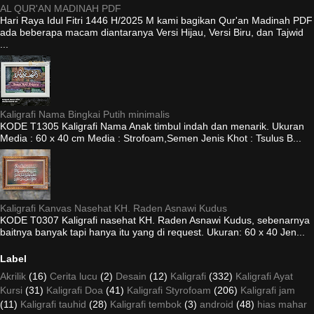
AL QUR'AN MADINAH PDF
Hari Raya Idul Fitri 1446 H/2025 M kami bagikan Qur'an Madinah PDF
ada beberapa macam diantaranya Versi Hijau, Versi Biru, dan Tajwid
...
Kaligrafi Nama Bingkai Putih minimalis
KODE T1305 Kaligrafi Nama Anak timbul indah dan menarik. Ukuran
Media : 60 x 40 cm Media : Strofoam,Semen Jenis Khot : Tsulus B...
Kaligrafi Kanvas Nasehat KH. Raden Asnawi Kudus
KODE T0307 Kaligrafi nasehat KH. Raden Asnawi Kudus, sebenarnya
baitnya banyak tapi hanya itu yang di request. Ukuran: 60 x 40 Jen...
Label
Akrilik
(16)
Cerita lucu
(2)
Desain
(12)
Kaligrafi
(332)
Kaligrafi Ayat
Kursi
(31)
Kaligrafi Doa
(41)
Kaligrafi Styrofoam
(206)
Kaligrafi jam
(11)
Kaligrafi tauhid
(28)
Kaligrafi tembok
(3)
android
(48)
hias mahar