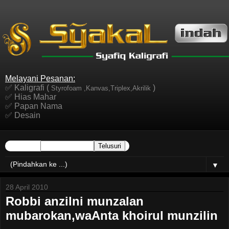
Melayani Pesanan:
✅ Kaligrafi (
)
Styrofoam ,Kanvas,Triplex,Akrilik
✅ Hias Mahar
✅ Papan Nama
✅ Desain
▼
28 April 2010
Robbi anzilni munzalan
mubarokan,waAnta khoirul munzilin