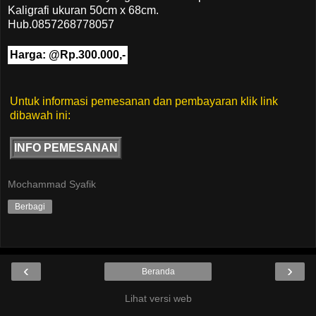
Kaligrafi ukuran 50cm x 68cm.
Hub.0857268778057
Harga: @Rp.300.000,-
Untuk informasi pemesanan dan pembayaran klik link
dibawah ini:
INFO PEMESANAN
Mochammad Syafik
Berbagi
‹
›
Beranda
Lihat versi web