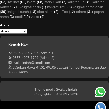
(62)
internet
(61)
islami
(68)
kado nikah
(7)
kaligrafi Haji
(9)
kaligrafi
Kanvas
(71)
kaligrafi Yasin
(1)
kaligrafi ilmu
(8)
kaligrafi nama anak
(89)
kaligrafi surah
(18)
obat alami
(2)
office
(12)
others
(31)
papan
nama
(3)
profil
(19)
video
(9)
Arsip
Kontak Kami
0857-2687-7057 (Admin 1)
0857-4027-1729 (Admin 2)
syakalindah@gmail.com
Jl.Sukun Raya RT.01 RW.05 Jatisari Tempel Peganjaran Bae
Kudus 59327
Theme mod
: SyakaL Indah
Copyrights
: © 2009 - 2026