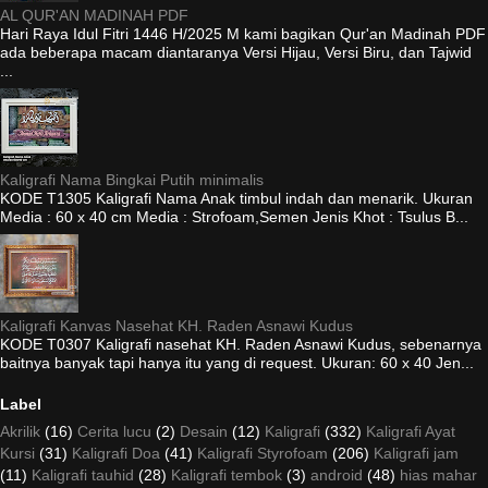
AL QUR'AN MADINAH PDF
Hari Raya Idul Fitri 1446 H/2025 M kami bagikan Qur'an Madinah PDF
ada beberapa macam diantaranya Versi Hijau, Versi Biru, dan Tajwid
...
Kaligrafi Nama Bingkai Putih minimalis
KODE T1305 Kaligrafi Nama Anak timbul indah dan menarik. Ukuran
Media : 60 x 40 cm Media : Strofoam,Semen Jenis Khot : Tsulus B...
Kaligrafi Kanvas Nasehat KH. Raden Asnawi Kudus
KODE T0307 Kaligrafi nasehat KH. Raden Asnawi Kudus, sebenarnya
baitnya banyak tapi hanya itu yang di request. Ukuran: 60 x 40 Jen...
Label
Akrilik
(16)
Cerita lucu
(2)
Desain
(12)
Kaligrafi
(332)
Kaligrafi Ayat
Kursi
(31)
Kaligrafi Doa
(41)
Kaligrafi Styrofoam
(206)
Kaligrafi jam
(11)
Kaligrafi tauhid
(28)
Kaligrafi tembok
(3)
android
(48)
hias mahar