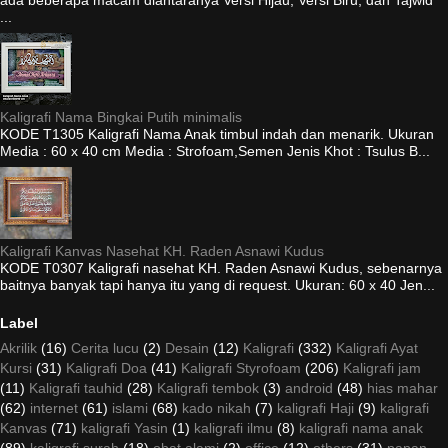
...
Kaligrafi Nama Bingkai Putih minimalis
KODE T1305 Kaligrafi Nama Anak timbul indah dan menarik. Ukuran
Media : 60 x 40 cm Media : Strofoam,Semen Jenis Khot : Tsulus B...
Kaligrafi Kanvas Nasehat KH. Raden Asnawi Kudus
KODE T0307 Kaligrafi nasehat KH. Raden Asnawi Kudus, sebenarnya
baitnya banyak tapi hanya itu yang di request. Ukuran: 60 x 40 Jen...
Label
Akrilik
(16)
Cerita lucu
(2)
Desain
(12)
Kaligrafi
(332)
Kaligrafi Ayat
Kursi
(31)
Kaligrafi Doa
(41)
Kaligrafi Styrofoam
(206)
Kaligrafi jam
(11)
Kaligrafi tauhid
(28)
Kaligrafi tembok
(3)
android
(48)
hias mahar
(62)
internet
(61)
islami
(68)
kado nikah
(7)
kaligrafi Haji
(9)
kaligrafi
Kanvas
(71)
kaligrafi Yasin
(1)
kaligrafi ilmu
(8)
kaligrafi nama anak
(89)
kaligrafi surah
(18)
obat alami
(2)
office
(12)
others
(31)
papan