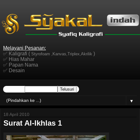
Melayani Pesanan:
✅ Kaligrafi (
)
Styrofoam ,Kanvas,Triplex,Akrilik
✅ Hias Mahar
✅ Papan Nama
✅ Desain
▼
18 April 2010
Surat Al-Ikhlas 1