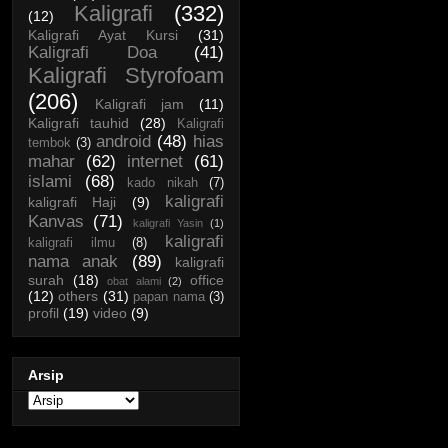
Kaligrafi
(332)
(12)
Kaligrafi Ayat Kursi
(31)
Kaligrafi Doa
(41)
Kaligrafi Styrofoam
(206)
Kaligrafi jam
(11)
Kaligrafi tauhid
(28)
Kaligrafi
android
(48)
hias
tembok
(3)
mahar
(62)
internet
(61)
islami
(68)
kado nikah
(7)
kaligrafi
kaligrafi Haji
(9)
Kanvas
(71)
kaligrafi Yasin
(1)
kaligrafi
kaligrafi ilmu
(8)
nama anak
(89)
kaligrafi
surah
(18)
office
obat alami
(2)
(12)
others
(31)
papan nama
(3)
profil
(19)
video
(9)
Arsip