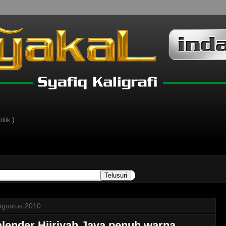
)
ilik
Agustus 2010
lender Hijriyah Java penuh warna