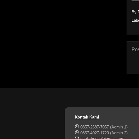
By 
Lab
Pos
Kontak Kami
0857-2687-7057 (Admin 1)
0857-4027-1729 (Admin 2)
syakalindah@gmail.com