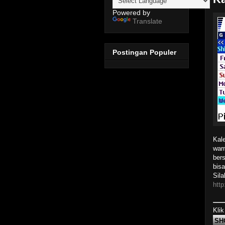
Powered by
Translate
Postingan Populer
Kal
warn
ber
bisa
Sila
http
Klik
SH