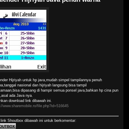
ender Hijriyah untuk hp java,mudah simpel tampilannya penuh
a,tanggal nasional dan hijriyah langsung bisa tampil
samaan,bisa dipasang di hampir semua ponsel java,bahkan hp cina pun
,asal ada Java nya.
hkan download link dibawah ini.
://www.sharemobile.ro/file.php?id=516645
 link Shoutbox dibawah ini untuk berkomentar:
OUTBOX