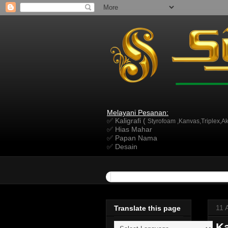
Melayani Pesanan:
✅ Kaligrafi (
Styrofoam ,Kanvas,Triplex,Akr
✅ Hias Mahar
✅ Papan Nama
✅ Desain
11 
Translate this page
Ka