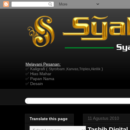
Melayani Pesanan:
✅ Kaligrafi (
)
Styrofoam ,Kanvas,Triplex,Akrilik
✅ Hias Mahar
✅ Papan Nama
✅ Desain
11 Agustus 2010
Translate this page
Tasbih Digital