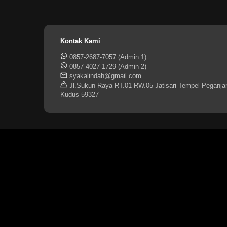
Kontak Kami
0857-2687-7057 (Admin 1)
0857-4027-1729 (Admin 2)
syakalindah@gmail.com
Jl.Sukun Raya RT.01 RW.05 Jatisari Tempel Peganja
Kudus 59327