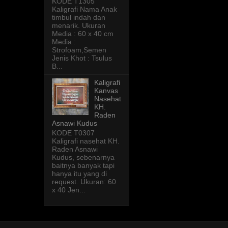
KODE T1305
Kaligrafi Nama Anak
timbul indah dan
menarik. Ukuran
Media : 60 x 40 cm
Media :
Strofoam,Semen
Jenis Khot : Tsulus
B...
Kaligrafi
Kanvas
Nasehat
KH.
Raden
Asnawi Kudus
KODE T0307
Kaligrafi nasehat KH.
Raden Asnawi
Kudus, sebenarnya
baitnya banyak tapi
hanya itu yang di
request. Ukuran: 60
x 40 Jen...