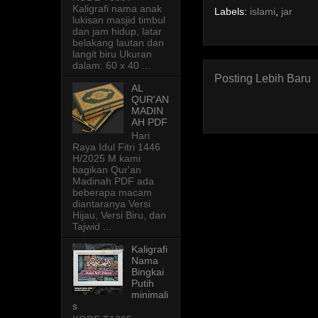
Kaligrafi nama anak
Labels:
islami
,
jar
lukisan masjid timbul
dan jam hidup, latar
belakang lautan dan
langit biru Ukuran
dalam: 60 x 40 ...
Posting Lebih Baru
AL
QUR'AN
MADIN
AH PDF
Hari
Raya Idul Fitri 1446
H/2025 M kami
bagikan Qur'an
Madinah PDF ada
beberapa macam
diantaranya Versi
Hijau, Versi Biru, dan
Tajwid ...
Kaligrafi
Nama
Bingkai
Putih
minimali
s