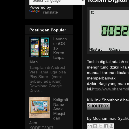
Powered by
Translate
Postingan Populer
Launch
er iOS
16
Keren
tanpa
iklan
Tasbih digital,adalah
Tampilan di Android
menghitung dzikir kita
Versi lama juga bisa
manual,karena dibulan 
Play Store : (versi
memperbanyak
terbaru ada iklan)
dzikir. Bagi yang mau 
Download Google
ini.
http://www.sharemob
Drive: ...
Kaligrafi
Klik link Shoutbox dib
Nama
SHOUTBOX
Anak
Masjid
dan
By Mochammad Syafi
Jam
KODE T3007