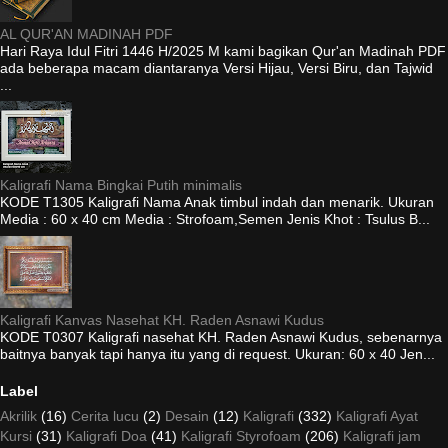
AL QUR'AN MADINAH PDF
Hari Raya Idul Fitri 1446 H/2025 M kami bagikan Qur'an Madinah PDF
ada beberapa macam diantaranya Versi Hijau, Versi Biru, dan Tajwid
...
Kaligrafi Nama Bingkai Putih minimalis
KODE T1305 Kaligrafi Nama Anak timbul indah dan menarik. Ukuran
Media : 60 x 40 cm Media : Strofoam,Semen Jenis Khot : Tsulus B...
Kaligrafi Kanvas Nasehat KH. Raden Asnawi Kudus
KODE T0307 Kaligrafi nasehat KH. Raden Asnawi Kudus, sebenarnya
baitnya banyak tapi hanya itu yang di request. Ukuran: 60 x 40 Jen...
Label
Akrilik
(16)
Cerita lucu
(2)
Desain
(12)
Kaligrafi
(332)
Kaligrafi Ayat
Kursi
(31)
Kaligrafi Doa
(41)
Kaligrafi Styrofoam
(206)
Kaligrafi jam