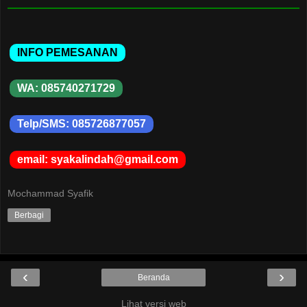
INFO PEMESANAN
WA: 085740271729
Telp/SMS: 085726877057
email: syakalindah@gmail.com
Mochammad Syafik
Berbagi
‹
›
Beranda
Lihat versi web