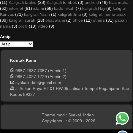
(11)
Kaligrafi tauhid
(28)
Kaligrafi tembok
(3)
android
(48)
hias mahar
(62)
internet
(61)
islami
(68)
kado nikah
(7)
kaligrafi Haji
(9)
kaligrafi
Kanvas
(71)
kaligrafi Yasin
(1)
kaligrafi ilmu
(8)
kaligrafi nama anak
(89)
kaligrafi surah
(18)
obat alami
(2)
office
(12)
others
(31)
papan
nama
(3)
profil
(19)
video
(9)
Arsip
Kontak Kami
0857-2687-7057 (Admin 1)
0857-4027-1729 (Admin 2)
syakalindah@gmail.com
Jl.Sukun Raya RT.01 RW.05 Jatisari Tempel Peganjaran Bae
Kudus 59327
Theme mod
: SyakaL Indah
Copyrights
: © 2009 - 2026