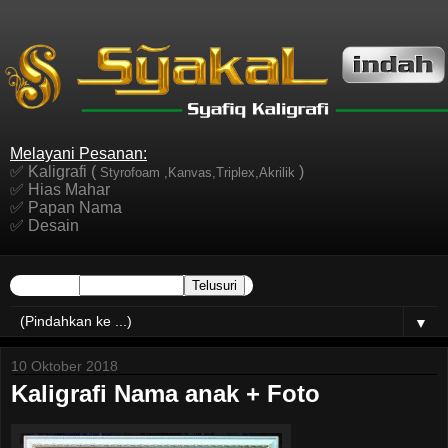
Melayani Pesanan:
✅ Kaligrafi (
)
Styrofoam ,Kanvas,Triplex,Akrilik
✅ Hias Mahar
✅ Papan Nama
✅ Desain
▼
10 Oktober 2018
Kaligrafi Nama anak + Foto